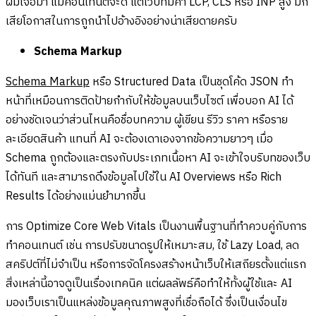
ผมเจอมา แม้คอนเทนต์จะดี แต่เว็บที่มีค่า LCP, CLS หรือ INP สูง มัก
เสียโอกาสในการถูกนำไปอ้างอิงอย่างน่าเสียดายครับ
Schema Markup
Schema Markup
หรือ Structured Data เป็นชุดโค้ด JSON ทำ
หน้าที่เหมือนการติดป้ายกำกับให้ข้อมูลบนเว็บไซต์ เพื่อบอก AI ได้
อย่างชัดเจนว่าส่วนไหนคือชื่อบทความ ผู้เขียน รีวิว ราคา หรือราย
ละเอียดสินค้า แทนที่ AI จะต้องเดาเองจากข้อความยาวๆ เมื่อ
Schema ถูกต้องและตรงกับประเภทเนื้อหา AI จะเข้าใจบริบทของเว็บ
ได้ทันที และสามารถดึงข้อมูลไปใช้ใน AI Overviews หรือ Rich
Results ได้อย่างแม่นยำมากขึ้น
การ Optimize Core Web Vitals เป็นงานพื้นฐานที่ทำควบคู่กับการ
ทำคอนเทนต์ เช่น การปรับขนาดรูปให้เหมาะสม, ใช้ Lazy Load, ลด
สคริปต์ที่ไม่จำเป็น หรือการจัดโครงสร้างหน้าเว็บให้เสถียรตั้งแต่แรก
สิ่งเหล่านี้อาจดูเป็นเรื่องเทคนิค แต่ผลลัพธ์คือทำให้ทั้งผู้ใช้และ AI
มองเว็บเราเป็นแหล่งข้อมูลคุณภาพสูงที่เชื่อถือได้ ซึ่งเป็นเงื่อนไข