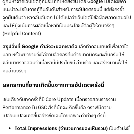
ผู้ค้นหาจากเว็บไซต์ทุกประเภทให้ดียิ่งขึ้น โดย Google ไม่ได้เผยคำ
แนะนำอะไรในการกู้คืนอันดับสำหรับการอัปเดตรอบนี้ แต่ยังคงย้ำ
จุดยืนเดิมว่า หากอันดับตก ไม่ได้แปลว่าเว็บไซต์มีข้อผิดพลาดเสมอไป
และให้มุ่งเน้นการผลิตเนื้อหาที่เป็นประโยชน์ต่อผู้ใช้งานจริงๆ
(Helpful Content)
สรุปสิ่งที่ Google กำลังจะบอกเราคือ
เลิกทำคอนเทนต์เพื่อเอาใจ
บอท หรือพยายามวิ่งไล่ตามอัลกอริทึมด้วยเทคนิคระยะสั้นครับ ให้
กลับมาตรวจสอบว่าเนื้อหานี้มีประโยชน์ อ่านง่าย และสร้างมาเพื่อให้
คนอ่านจริงๆ
ผลกระทบที่อาจเกิดขึ้นจากการอัปเดตครั้งนี้
เช่นเดียวกับทุกครั้งที่มี Core Update เมื่อตรวจสอบรายงาน
Performance ใน GSC สิ่งที่มักจะเกิดขึ้นคือ กราฟมีความ
เปลี่ยนแปลงเกิดขึ้นอย่างชัดเจนโดยเฉพาะค่าต่างๆ ดังนี้
Total Impressions (จำนวนการมองเห็นรวม)
เป็นตัวบ่งชี้