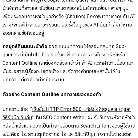
หนึ่งในกลไกสำคัญที่ Google ใช้ก็คือ
Query fan-out
เป็นการที่ AI
นำคำถามที่ยาวและซับซ้อน มาแตกออกเป็นคำถามย่อยหลายๆ มุม
เพื่อประกอบการหาข้อมูลอ้างอิง (Citation) นึกภาพเวลาเราคุยกับ AI
เราจะพิมพ์คำถามยาวๆ รวดเดียว ซึ่งในมุมของ AI นั่นเท่ากับคำถาม
ย่อยหลายข้อที่ซ่อนอยู่
กลยุทธ์ที่ผมแนะนำคือ
ออกแบบบทความให้ครอบคลุมทุก Sub-
queries ที่เป็นไปได้ โดยเริ่มตั้งแต่ขั้นตอนการวางโครงสร้างหรือ
Content Outline เราต้องคิดล่วงหน้าว่า ถ้า AI แตกคำถามนี้ออกมา
มันจะอยากรู้เรื่องอะไรต่อบ้าง และจัดวางคำตอบเหล่านั้นไว้ใน
บทความเดียวกันอย่างเป็นระบบ
ตัวอย่าง Content Outline บทความของแองก้า
บทความเรื่อง “
เว็บขึ้น HTTP Error 500 แก้ยังไง? สรุปสาเหตุและ
วิธีรับมือเว็บล่ม
” ทีม SEO Content Writer จะเริ่มวิเคราะห์จากหัวข้อ
หลักนี้ แล้วแตกออกเป็นคำถามย่อยตาม Search Intent ของผู้ใช้งาน
เช่น คืออะไร, สาเหตุเกิดจากอะไร และวิธีแก้ปัญหา จากนั้นวางแต่ละ