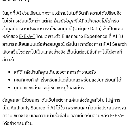
ในยุคที่ AI ช่วยเขียนบทความได้ภายในไม่กี่วินาที ความได้เปรียบจึง
ไม่ใช่ใครเขียนเร็วกว่า แต่คือ
ใครมีข้อมูลที่ AI สร้างเองไม่ได้
หรือ
ข้อมูลที่มาจากประสบการณ์ของมนุษย์ (Unique Data) ซึ่งเป็นแกน
หลักของ
E-E-A-T
โดยเฉพาะตัว E แรกอย่าง Experience ที่ AI ไม่
สามารถเลียนแบบได้อย่างสมบูรณ์ ดังนั้น หากต้องการให้ AI Search
เลือกเว็บไซต์เราไปเป็นแหล่งอ้างอิง เว็บนั้นต้องมีสิ่งที่หาไม่ได้จากที่
อื่น เช่น
สถิติหลังบ้านที่คุณเก็บเองจากการทำงานจริง
เคสที่เคยทำสำเร็จหรือแม้แต่ล้มเหลวพร้อมแชร์บทเรียนที่ได้
มุมมองเชิงลึกจากผู้เชี่ยวชาญในองค์กร
ข้อมูลเหล่านี้ช่วยยกระดับเว็บไซต์จากแค่แหล่งข้อมูลทั่วไป ไปสู่การ
เป็น Authority Source ที่ AI ไว้ใจ เพราะมันสะท้อนทั้งประสบการณ์
ความเชี่ยวชาญ และความน่าเชื่อถือในเวลาเดียวกันตามหลัก E-E-A-T
ได้อย่างครบถ้วน