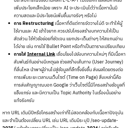
ประสบการณ์จริงตามหลัก E-E-A-T ไม่ใช่แค่การสลับคำหรือ
เพิ่มประโยคเล็กน้อย เพราะ AI จะประเมินได้ว่าเนื้อหานั้นมี
ความสดและมีประโยชน์เพิ่มขึ้นมาจริงๆ หรือไม่
การ Restructuring
เนื้อหาที่ดีแต่การจัดวางไม่ดี จะทำให้ผู้
ใช้งานและ AI เข้าใจยาก ควรปรับโครงสร้างบทความให้เป็น
สัดส่วน ใช้หัวข้อย่อยที่ชัดเจน แยกประเด็นต่างๆ ให้สแกนอ่าน
ได้ง่าย เช่น การใช้ Bullet Point หรือทำเป็นตารางเปรียบเทียบ
การใส่
Internal Link
เชื่อมโยงไปยังบทความใหม่ๆ ที่มีเนื้อหา
สัมพันธ์กันอย่างมีเหตุผล ช่วยสร้างเส้นทาง (User Journey)
ที่ลื่นไหล นำพาผู้อ่านไปสู่ข้อมูลที่ลึกซึ้งยิ่งขึ้น ส่งผลโดยตรงต่อ
การเพิ่มระยะเวลาบนเว็บไซต์ (Time on Page) สิ่งเหล่านี้คือ
การส่งสัญญาณบอก Google ว่าเว็บไซต์นี้มีโครงสร้างข้อมูลที่
แข็งแกร่ง และมีความเป็น Topic Authority ในเรื่องนั้นอย่าง
แท้จริงครับ
หาก URL เดิมมีปีหรือโครงสร้างเก่าที่ไม่สอดคล้องกับเนื้อหาปัจจุบัน
และจำเป็นต้องเปลี่ยน URL เช่น URL เดิมมีระบุปี /seo-update-