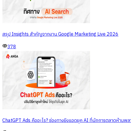
สรุป Insights สำคัญจากงาน Google Marketing Live 2026
378
ChatGPT Ads คืออะไร? ช่องทางยิงแอดยุค AI ที่นักการตลาดห้ามพล