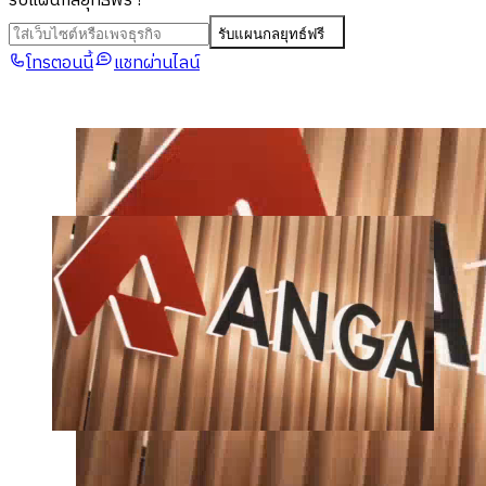
รับแผนกลยุทธ์ฟรี
!
รับแผนกลยุทธ์ฟรี
โทรตอนนี้
แชทผ่านไลน์