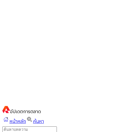
ไทย
ไทย
English
02-023-8899
แชทด่วนผ่านไลน์
อัปเดต
การตลาด
หน้าหลัก
ค้นหา