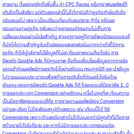
สวยงาม ทั้งยอดคลิกที่เพิ่มขึ้น ค่า CPC ที่ลดลง หรือกราฟผลลัพธ์ที่
เติบโตเป็นสีเขียว แต่ตัวเลขเหล่านี้ไม่ได้การันตีว่าธุรกิจกำลังเติบโต
จริงเสมอไป เพราะเมื่อเปรียบเทียบกับยอดขาย กำไร หรือผล
ตอบแทนทางธุรกิจ กลับพบว่าหลายองค์กรแทบไม่เห็นการ
เปลี่ยนแปลงอย่างมีนัยสำคัญ สาเหตุอาจอยู่ที่การรีพอร์ตของเอเจนซี่
ที่มักให้ความสำคัญกับตัวเลขของแพลตฟอร์มมากกว่าตัวชี้วัดทาง
ธุรกิจ ทำให้ผู้บริหารได้ข้อมูลที่ไม่สะท้อนภาพรวมที่แท้จริง การ
รีพอร์ต Google Ads ที่มีคุณภาพ จึงต้องเชื่อมโยงข้อมูลจากการยิง
แอดเข้ากับผลลัพธ์ทางธุรกิจได้อย่างชัดเจน ครบทุกมิติ และนำข้อมูล
ไปวางแผนงบประมาณเพื่อสร้างการเติบโตที่วัดผลได้จริงด้วย
ลักษณะของการรีพอร์ต Google Ads ที่ดี โดยเอเจนซี่มืออาชีพ 1. มี
การแยกประเภท Conversion อย่างชัดเจน หนึ่งในจุดที่สะท้อนความ
เป็นมืออาชีพของเอเจนซี่คือ การรายงานผลลัพธ์ของ Conversion
อย่างละเอียด ไม่ใช่เพียงสรุปตัวเลขรวม เช่น เดือนนี้ได้ 50
Conversions เพราะตัวเลขดังกล่าวไม่ได้บ่งบอกว่ามีลูกค้าที่มีโอกาส
สร้างรายได้จริงกี่ราย และหากไม่มีการแยกประเภทของแต่ละ
Conversion ผู้บริหารอาจเข้าใจผิดว่าแคมเปญประสบความสำเร็จ ทั้ง