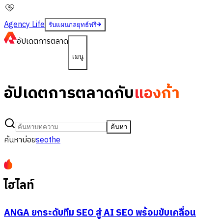
Agency Life
รับแผนกลยุทธ์ฟรี
อัปเดต
การตลาด
เมนู
อัปเดตการตลาดกับ
แองก้า
ค้นหา
ค้นหาบ่อย
seo
the
ไฮไลท์
ANGA ยกระดับทีม SEO สู่ AI SEO พร้อมขับเคลื่อน