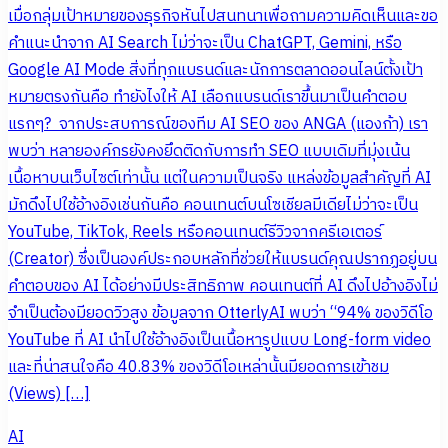
เมื่อกลุ่มเป้าหมายของธุรกิจหันไปสนทนาเพื่อถามความคิดเห็นและขอ
คำแนะนำจาก AI Search ไม่ว่าจะเป็น ChatGPT, Gemini, หรือ
Google AI Mode สิ่งที่ทุกแบรนด์และนักการตลาดออนไลน์ตั้งเป้า
หมายตรงกันคือ ทำยังไงให้ AI เลือกแบรนด์เราขึ้นมาเป็นคำตอบ
แรกๆ? จากประสบการณ์ของทีม AI SEO ของ ANGA (แองก้า) เรา
พบว่า หลายองค์กรยังคงยึดติดกับการทำ SEO แบบเดิมที่มุ่งเน้น
เนื้อหาบนเว็บไซต์เท่านั้น แต่ในความเป็นจริง แหล่งข้อมูลสำคัญที่ AI
มักดึงไปใช้อ้างอิงเช่นกันคือ คอนเทนต์บนโซเชียลมีเดียไม่ว่าจะเป็น
YouTube, TikTok, Reels หรือคอนเทนต์รีวิวจากครีเอเตอร์
(Creator) ซึ่งเป็นองค์ประกอบหลักที่ช่วยให้แบรนด์คุณปรากฏอยู่บน
คำตอบของ AI ได้อย่างมีประสิทธิภาพ คอนเทนต์ที่ AI ดึงไปอ้างอิงไม่
จำเป็นต้องมียอดวิวสูง ข้อมูลจาก OtterlyAI พบว่า “94% ของวิดีโอ
YouTube ที่ AI นำไปใช้อ้างอิงเป็นเนื้อหารูปแบบ Long-form video
และที่น่าสนใจคือ 40.83% ของวิดีโอเหล่านั้นมียอดการเข้าชม
(Views) […]
AI