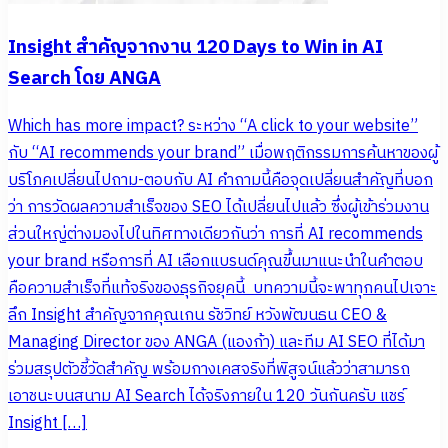
Insight สำคัญจากงาน 120 Days to Win in AI
Search โดย ANGA
Which has more impact? ระหว่าง “A click to your website”
กับ “AI recommends your brand” เมื่อพฤติกรรมการค้นหาของผู้
บริโภคเปลี่ยนไปถาม-ตอบกับ AI คำถามนี้คือจุดเปลี่ยนสำคัญที่บอก
ว่า การวัดผลความสำเร็จของ SEO ได้เปลี่ยนไปแล้ว ซึ่งผู้เข้าร่วมงาน
ส่วนใหญ่ต่างมองไปในทิศทางเดียวกันว่า การที่ AI recommends
your brand หรือการที่ AI เลือกแบรนด์คุณขึ้นมาแนะนำในคำตอบ
คือความสำเร็จที่แท้จริงของธุรกิจยุคนี้ บทความนี้จะพาทุกคนไปเจาะ
ลึก Insight สำคัญจากคุณเกน รัชวิทย์ หวังพัฒนธน CEO &
Managing Director ของ ANGA (แองก้า) และทีม AI SEO ที่ได้มา
ร่วมสรุปตัวชี้วัดสำคัญ พร้อมกางเคสจริงที่พิสูจน์แล้วว่าสามารถ
เอาชนะบนสนาม AI Search ได้จริงภายใน 120 วันกันครับ แชร์
Insight […]