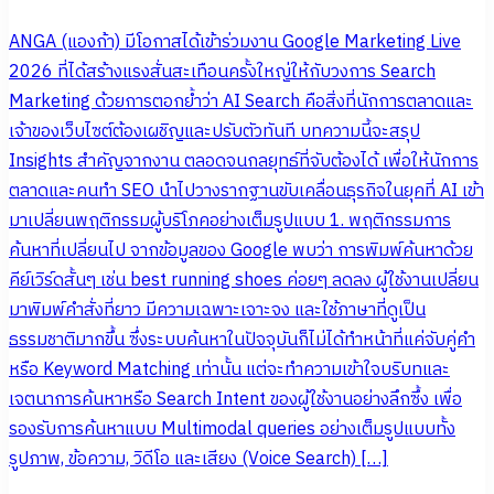
ANGA (แองก้า) มีโอกาสได้เข้าร่วมงาน Google Marketing Live
2026 ที่ได้สร้างแรงสั่นสะเทือนครั้งใหญ่ให้กับวงการ Search
Marketing ด้วยการตอกย้ำว่า AI Search คือสิ่งที่นักการตลาดและ
เจ้าของเว็บไซต์ต้องเผชิญและปรับตัวทันที บทความนี้จะสรุป
Insights สำคัญจากงาน ตลอดจนกลยุทธ์ที่จับต้องได้ เพื่อให้นักการ
ตลาดและคนทำ SEO นำไปวางรากฐานขับเคลื่อนธุรกิจในยุคที่ AI เข้า
มาเปลี่ยนพฤติกรรมผู้บริโภคอย่างเต็มรูปแบบ 1. พฤติกรรมการ
ค้นหาที่เปลี่ยนไป จากข้อมูลของ Google พบว่า การพิมพ์ค้นหาด้วย
คีย์เวิร์ดสั้นๆ เช่น best running shoes ค่อยๆ ลดลง ผู้ใช้งานเปลี่ยน
มาพิมพ์คำสั่งที่ยาว มีความเฉพาะเจาะจง และใช้ภาษาที่ดูเป็น
ธรรมชาติมากขึ้น ซึ่งระบบค้นหาในปัจจุบันก็ไม่ได้ทำหน้าที่แค่จับคู่คำ
หรือ Keyword Matching เท่านั้น แต่จะทำความเข้าใจบริบทและ
เจตนาการค้นหาหรือ Search Intent ของผู้ใช้งานอย่างลึกซึ้ง เพื่อ
รองรับการค้นหาแบบ Multimodal queries อย่างเต็มรูปแบบทั้ง
รูปภาพ, ข้อความ, วิดีโอ และเสียง (Voice Search) […]