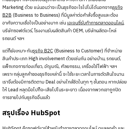
Marketing ด้วย แน่นอนว่าจะเป็นธุรกิจอะไรไปไม่ได้นอกจาก
ธุรกิจ
B2B
(Business to Business) ที่มีมูลค่าต่อคำสั่งซื้อสูงและต้อง
อาศัยความเชื่อใจเป็นอย่างมาก เช่น
เอเจนซี่รับทำการตลาดออนไลน์
,
บริษัทซอฟต์แวร์, โรงงานรับผลิตสินค้า OEM, บริษัทผลิตอะไหล่
รถยนต์ ฯลฯ
แต่ก็ยังเหมาะกับ
ธุรกิจ B2C
(Business to Customer) ที่จำหน่าย
สินค้าประเภท High involvement ด้วยเช่นกัน อย่างบ้าน, รถยนต์,
แพ็กเกจการท่องเที่ยว, อัญมณี, ศัลยกรรม, เครื่องใช้ไฟฟ้า ฯลฯ
เพราะกลุ่มลูกค้าของธุรกิจเหล่านี้ จะใช้ระยะเวลาในการตัดสินใจนาน
เราจึงต้องมีการติดตาม Deal อย่างใกล้ชิดในทุก ๆ ขั้นตอน หากปล่อย
ให้ Lead หลุดมือไปก็จะเสียไปในระยะยาว เนื่องจากพวกเขาถูกปิด
การขายไปกับธุรกิจอื่นแล้ว
สรุปเรื่อง HubSpot
HubSpot คือซอฟต์แวร์สำหรับทำการตลาดออนไลน์ ดูแลลูกค้า และ