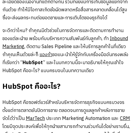
ละเอียดของเนื้องานที่แตกต่างกัน รวมทั้งยังมีการเก็บข้อมูลแยกจาก
กันด้วย ทำให้มีโอกาสเกิดข้อผิดพลาดหรือสื่อสารคลาดเคลื่อนได้สูง
ซึ่งจะส่งผลกระทบต่อยอดขายและการเติบโตของธุรกิจได้
จะดีกว่าไหม? ถ้าคุณมีตัวช่วยในการจัดการและติดตามการทำงาน
ของแต่ละฝ่าย พร้อมกับบริหารความสัมพันธ์กับลูกค้า, ทำ
Inbound
Marketing
, ติดตาม Sales Pipeline และให้บริการลูกค้าในที่เดียว
ถ้าคุณเห็นด้วยล่ะก็
แองก้า
ขอแนะนำให้รู้จักกับเครื่องมืออันทรงพลัง
ที่เรียกว่า “
HubSpot
” และในบทความนี้จะมาอธิบายให้คุณเข้าใจ
HubSpot คืออะไร? แบบครบจบในบทความเดียว
HubSpot คืออะไร?
HubSpot คือซอฟต์แวร์สำหรับบริหารจัดการธุรกิจแบบครบวงจร
ตั้งแต่การตลาดยันปิดการขาย ตลอดจนการดูแลลูกค้าหลังการขาย
จัดได้ว่าเป็น
MarTech
ประเภท Marketing Automation และ
CRM
โดยมีจุดประสงค์เพื่อให้ทุกฝ่ายสามารถทำงานร่วมกันได้อย่างราบรื่น,