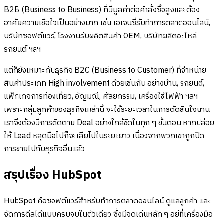
B2B
(Business to Business) ที่มีมูลค่าต่อคำสั่งซื้อสูงและต้อง
อาศัยความเชื่อใจเป็นอย่างมาก เช่น
เอเจนซี่รับทำการตลาดออนไลน์
,
บริษัทซอฟต์แวร์, โรงงานรับผลิตสินค้า OEM, บริษัทผลิตอะไหล่
รถยนต์ ฯลฯ
แต่ก็ยังเหมาะกับ
ธุรกิจ B2C
(Business to Customer) ที่จำหน่าย
สินค้าประเภท High involvement ด้วยเช่นกัน อย่างบ้าน, รถยนต์,
แพ็กเกจการท่องเที่ยว, อัญมณี, ศัลยกรรม, เครื่องใช้ไฟฟ้า ฯลฯ
เพราะกลุ่มลูกค้าของธุรกิจเหล่านี้ จะใช้ระยะเวลาในการตัดสินใจนาน
เราจึงต้องมีการติดตาม Deal อย่างใกล้ชิดในทุก ๆ ขั้นตอน หากปล่อย
ให้ Lead หลุดมือไปก็จะเสียไปในระยะยาว เนื่องจากพวกเขาถูกปิด
การขายไปกับธุรกิจอื่นแล้ว
สรุปเรื่อง HubSpot
HubSpot คือซอฟต์แวร์สำหรับทำการตลาดออนไลน์ ดูแลลูกค้า และ
จัดการดีลได้แบบครบจบในตัวเดียว ซึ่งมีจุดเด่นหลัก ๆ อยู่ที่เครื่องมือ