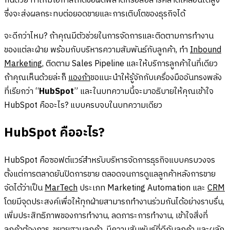
กันด้วย ทำให้มีโอกาสเกิดข้อผิดพลาดหรือสื่อสารคลาดเคลื่อนได้สูง
ซึ่งจะส่งผลกระทบต่อยอดขายและการเติบโตของธุรกิจได้
จะดีกว่าไหม? ถ้าคุณมีตัวช่วยในการจัดการและติดตามการทำงาน
ของแต่ละฝ่าย พร้อมกับบริหารความสัมพันธ์กับลูกค้า, ทำ
Inbound
Marketing
, ติดตาม Sales Pipeline และให้บริการลูกค้าในที่เดียว
ถ้าคุณเห็นด้วยล่ะก็
แองก้า
ขอแนะนำให้รู้จักกับเครื่องมืออันทรงพลัง
ที่เรียกว่า “
HubSpot
” และในบทความนี้จะมาอธิบายให้คุณเข้าใจ
HubSpot คืออะไร? แบบครบจบในบทความเดียว
HubSpot คืออะไร?
HubSpot คือซอฟต์แวร์สำหรับบริหารจัดการธุรกิจแบบครบวงจร
ตั้งแต่การตลาดยันปิดการขาย ตลอดจนการดูแลลูกค้าหลังการขาย
จัดได้ว่าเป็น
MarTech
ประเภท Marketing Automation และ
CRM
โดยมีจุดประสงค์เพื่อให้ทุกฝ่ายสามารถทำงานร่วมกันได้อย่างราบรื่น,
เพิ่มประสิทธิภาพของการทำงาน, ลดภาระการทำงาน, เข้าใจสิ่งที่
ลูกค้าต้องการ, ขยายฐานลูกค้า, มีความสัมพันธ์ที่ดีกับลูกค้า และผลัก