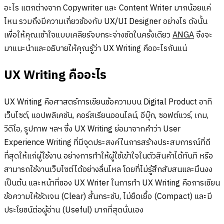
อะไร แตกต่างจาก Copywriter และ Content Writer มากน้อยแค่
ไหน รวมถึงมีความเกี่ยวข้องกับ UX/UI Designer อย่างไร ดังนั้น
เพื่อให้คุณเข้าใจแบบเคลียร์จบกระจ่างชัดในครั้งเดียว
ANGA
จึงจะ
มาแนะนำและอธิบายให้คุณรู้ว่า UX Writing คืออะไรกันแน่
UX Writing คืออะไร
UX Writing คือศาสตร์การเขียนข้อความบน Digital Product อาทิ
เว็บไซต์, แอปพลิเคชัน, คอร์สเรียนออนไลน์, อีบุ๊ก, ซอฟต์แวร์, เกม,
วิดีโอ, รูปภาพ ฯลฯ ซึ่ง UX Writing ย่อมาจากคำว่า User
Experience Writing ที่มีจุดประสงค์ในการสร้างประสบการณ์ที่ดี
ที่สุดให้แก่ผู้ใช้งาน อย่างการทำให้ผู้ใช้เข้าใจในตัวสินค้าได้ทันที หรือ
สามารถใช้งานเว็บไซต์ได้อย่างลื่นไหล โดยที่ไม่รู้สึกสับสนและมึนงง
เป็นต้น และหน้าที่ของ UX Writer ในการทำ UX Writing คือการเขียน
ข้อความให้ชัดเจน (Clear) สั้นกระชับ, ไม่ยืดเยื้อ (Compact) และมี
ประโยชน์ต่อผู้อ่าน (Useful) มากที่สุดนั่นเอง