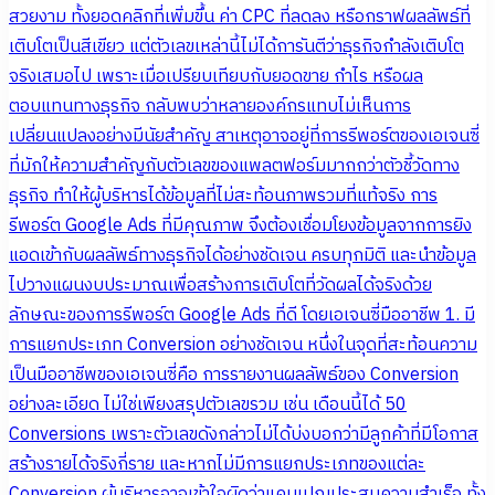
สวยงาม ทั้งยอดคลิกที่เพิ่มขึ้น ค่า CPC ที่ลดลง หรือกราฟผลลัพธ์ที่
เติบโตเป็นสีเขียว แต่ตัวเลขเหล่านี้ไม่ได้การันตีว่าธุรกิจกำลังเติบโต
จริงเสมอไป เพราะเมื่อเปรียบเทียบกับยอดขาย กำไร หรือผล
ตอบแทนทางธุรกิจ กลับพบว่าหลายองค์กรแทบไม่เห็นการ
เปลี่ยนแปลงอย่างมีนัยสำคัญ สาเหตุอาจอยู่ที่การรีพอร์ตของเอเจนซี่
ที่มักให้ความสำคัญกับตัวเลขของแพลตฟอร์มมากกว่าตัวชี้วัดทาง
ธุรกิจ ทำให้ผู้บริหารได้ข้อมูลที่ไม่สะท้อนภาพรวมที่แท้จริง การ
รีพอร์ต Google Ads ที่มีคุณภาพ จึงต้องเชื่อมโยงข้อมูลจากการยิง
แอดเข้ากับผลลัพธ์ทางธุรกิจได้อย่างชัดเจน ครบทุกมิติ และนำข้อมูล
ไปวางแผนงบประมาณเพื่อสร้างการเติบโตที่วัดผลได้จริงด้วย
ลักษณะของการรีพอร์ต Google Ads ที่ดี โดยเอเจนซี่มืออาชีพ 1. มี
การแยกประเภท Conversion อย่างชัดเจน หนึ่งในจุดที่สะท้อนความ
เป็นมืออาชีพของเอเจนซี่คือ การรายงานผลลัพธ์ของ Conversion
อย่างละเอียด ไม่ใช่เพียงสรุปตัวเลขรวม เช่น เดือนนี้ได้ 50
Conversions เพราะตัวเลขดังกล่าวไม่ได้บ่งบอกว่ามีลูกค้าที่มีโอกาส
สร้างรายได้จริงกี่ราย และหากไม่มีการแยกประเภทของแต่ละ
Conversion ผู้บริหารอาจเข้าใจผิดว่าแคมเปญประสบความสำเร็จ ทั้ง