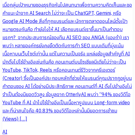
เมื่อกลุ่มเป้าหมายของธุรกิจหันไปสนทนาเพื่อถามความคิดเห็นและขอ
คำแนะนำจาก AI Search ไม่ว่าจะเป็น ChatGPT, Gemini, หรือ
Google AI Mode สิ่งที่ทุกแบรนด์และนักการตลาดออนไลน์ตั้งเป้า
หมายตรงกันคือ ทำยังไงให้ AI เลือกแบรนด์เราขึ้นมาเป็นคำตอบ
แรกๆ? จากประสบการณ์ของทีม AI SEO ของ ANGA (แองก้า) เรา
พบว่า หลายองค์กรยังคงยึดติดกับการทำ SEO แบบเดิมที่มุ่งเน้น
เนื้อหาบนเว็บไซต์เท่านั้น แต่ในความเป็นจริง แหล่งข้อมูลสำคัญที่ AI
มักดึงไปใช้อ้างอิงเช่นกันคือ คอนเทนต์บนโซเชียลมีเดียไม่ว่าจะเป็น
YouTube, TikTok, Reels หรือคอนเทนต์รีวิวจากครีเอเตอร์
(Creator) ซึ่งเป็นองค์ประกอบหลักที่ช่วยให้แบรนด์คุณปรากฏอยู่บน
คำตอบของ AI ได้อย่างมีประสิทธิภาพ คอนเทนต์ที่ AI ดึงไปอ้างอิงไม่
จำเป็นต้องมียอดวิวสูง ข้อมูลจาก OtterlyAI พบว่า “94% ของวิดีโอ
YouTube ที่ AI นำไปใช้อ้างอิงเป็นเนื้อหารูปแบบ Long-form video
และที่น่าสนใจคือ 40.83% ของวิดีโอเหล่านั้นมียอดการเข้าชม
(Views) […]
AI