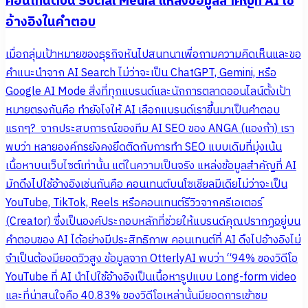
คอนเทนต์บน Social Media แหล่งข้อมูลสำคัญที่ AI ใช้
อ้างอิงในคำตอบ
เมื่อกลุ่มเป้าหมายของธุรกิจหันไปสนทนาเพื่อถามความคิดเห็นและขอ
คำแนะนำจาก AI Search ไม่ว่าจะเป็น ChatGPT, Gemini, หรือ
Google AI Mode สิ่งที่ทุกแบรนด์และนักการตลาดออนไลน์ตั้งเป้า
หมายตรงกันคือ ทำยังไงให้ AI เลือกแบรนด์เราขึ้นมาเป็นคำตอบ
แรกๆ? จากประสบการณ์ของทีม AI SEO ของ ANGA (แองก้า) เรา
พบว่า หลายองค์กรยังคงยึดติดกับการทำ SEO แบบเดิมที่มุ่งเน้น
เนื้อหาบนเว็บไซต์เท่านั้น แต่ในความเป็นจริง แหล่งข้อมูลสำคัญที่ AI
มักดึงไปใช้อ้างอิงเช่นกันคือ คอนเทนต์บนโซเชียลมีเดียไม่ว่าจะเป็น
YouTube, TikTok, Reels หรือคอนเทนต์รีวิวจากครีเอเตอร์
(Creator) ซึ่งเป็นองค์ประกอบหลักที่ช่วยให้แบรนด์คุณปรากฏอยู่บน
คำตอบของ AI ได้อย่างมีประสิทธิภาพ คอนเทนต์ที่ AI ดึงไปอ้างอิงไม่
จำเป็นต้องมียอดวิวสูง ข้อมูลจาก OtterlyAI พบว่า “94% ของวิดีโอ
YouTube ที่ AI นำไปใช้อ้างอิงเป็นเนื้อหารูปแบบ Long-form video
และที่น่าสนใจคือ 40.83% ของวิดีโอเหล่านั้นมียอดการเข้าชม