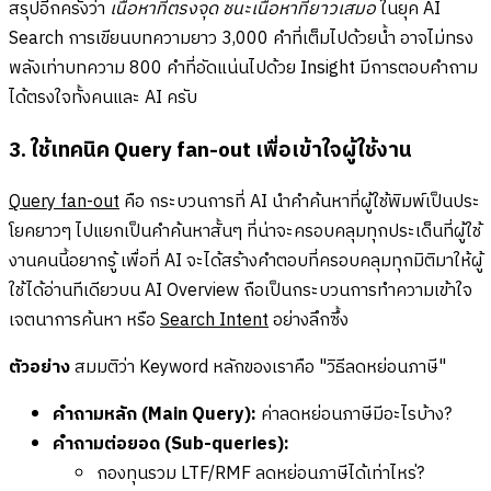
สรุปอีกครั้งว่า
เนื้อหาที่ตรงจุด ชนะเนื้อหาที่ยาวเสมอ
ในยุค AI
Search การเขียนบทความยาว 3,000 คำที่เต็มไปด้วยน้ำ อาจไม่ทรง
พลังเท่าบทความ 800 คำที่อัดแน่นไปด้วย Insight มีการตอบคำถาม
ได้ตรงใจทั้งคนและ AI ครับ
3. ใช้เทคนิค Query fan-out เพื่อเข้าใจผู้ใช้งาน
Query fan-out
คือ กระบวนการที่ AI นำคำค้นหาที่ผู้ใช้พิมพ์เป็นประ
โยคยาวๆ ไปแยกเป็นคำค้นหาสั้นๆ ที่น่าจะครอบคลุมทุกประเด็นที่ผู้ใช้
งานคนนี้อยากรู้ เพื่อที่ AI จะได้สร้างคำตอบที่ครอบคลุมทุกมิติมาให้ผู้
ใช้ได้อ่านทีเดียวบน AI Overview ถือเป็นกระบวนการทำความเข้าใจ
เจตนาการค้นหา หรือ
Search Intent
อย่างลึกซึ้ง
ตัวอย่าง
สมมติว่า Keyword หลักของเราคือ "วิธีลดหย่อนภาษี"
คำถามหลัก (Main Query):
ค่าลดหย่อนภาษีมีอะไรบ้าง?
คำถามต่อยอด (Sub-queries):
กองทุนรวม LTF/RMF ลดหย่อนภาษีได้เท่าไหร่?