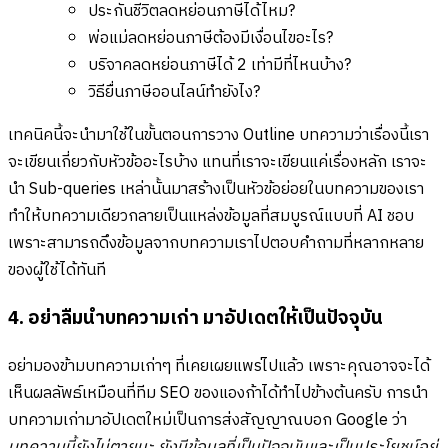
ประกันชีวิตลดหย่อนภาษีได้ไหม?
พ่อแม่ลดหย่อนภาษีต้องมีเงื่อนไขอะไร?
บริจาคลดหย่อนภาษีได้ 2 เท่ามีที่ไหนบ้าง?
วิธียื่นภาษีออนไลน์ทำยังไง?
เทคนิคนี้จะนำมาใช้ในขั้นตอนการวาง Outline บทความว่าเรื่องนี้เรา
จะเขียนเกี่ยวกับหัวข้ออะไรบ้าง แทนที่เราจะเขียนแค่เรื่องหลัก เราจะ
นำ Sub-queries เหล่านั้นมาสร้างเป็นหัวข้อย่อยในบทความของเรา
ทำให้บทความเดียวกลายเป็นแหล่งข้อมูลที่สมบูรณ์แบบที่ AI ชอบ
เพราะสามารถดึงข้อมูลจากบทความเราไปตอบคำถามที่หลากหลาย
ของผู้ใช้ได้ทันที
4. อย่าลืมนำบทความเก่า มาอัปเดตให้เป็นปัจจุบัน
อย่ามองข้ามบทความเก่าๆ ที่เคยเผยแพร่ไปแล้ว เพราะคุณอาจจะได้
เห็นผลลัพธ์เหมือนที่ทีม SEO ของแองก้าได้ทำไปข้างต้นครับ การนำ
บทความเก่ามาอัปเดตใหม่เป็นการส่งสัญญาณบอก Google ว่า
บทความนี้ยังไม่ตายนะ ยังมีข้อมูลที่เป็นปัจจุบันและเป็นประโยชน์อยู่