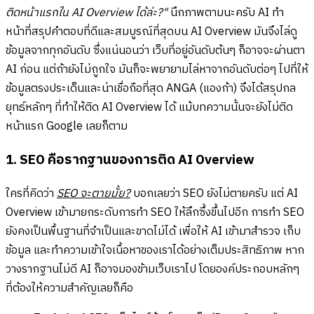
ติดหน้าแรกใน AI Overview ได้ล่ะ?"
นึกภาพตามนะครับ AI ทำ
หน้าที่สรุปคำตอบที่ดีและสมบูรณ์ที่สุดบน AI Overview มันจึงไล่ดู
ข้อมูลจากทุกอันดับ ซึ่งแน่นอนว่า เว็บที่อยู่อันดับต้นๆ ก็อาจจะผ่านตา
AI ก่อน แต่ถ้ายังไม่ถูกใจ มันก็จะพยายามไล่หาจากอันดับต่อๆ ไปที่ให้
ข้อมูลตรงประเด็นและน่าเชื่อถือที่สุด ANGA (แองก้า) จึงได้สรุปกล
ยุทธ์หลักๆ ที่ทำให้ติด AI Overview ได้ แม้บทความนั้นจะยังไม่ติด
หน้าแรก Google เลยก็ตาม
1. SEO คือรากฐานของการติด AI Overview
ใครที่คิดว่า
SEO จะตายมั้ย?
บอกเลยว่า SEO ยังไม่ตายครับ แต่ AI
Overview เข้ามายกระดับการทำ SEO ให้ลึกซึ้งขึ้นไปอีก การทำ SEO
ยังคงเป็นพื้นฐานที่จำเป็นและขาดไม่ได้ เพื่อให้ AI เข้ามาสำรวจ เก็บ
ข้อมูล และทำความเข้าใจเนื้อหาของเราได้อย่างเต็มประสิทธิภาพ หาก
วางรากฐานไม่ดี AI ก็อาจมองข้ามเว็บเราไป โดยองค์ประกอบหลักๆ
ที่ต้องให้ความสำคัญเลยก็คือ