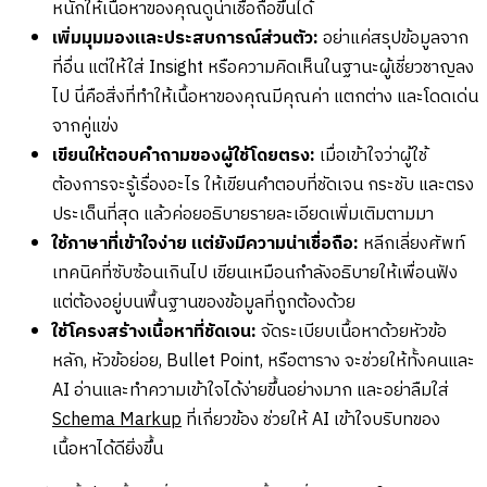
หนักให้เนื้อหาของคุณดูน่าเชื่อถือขึ้นได้
เพิ่มมุมมองและประสบการณ์ส่วนตัว:
อย่าแค่สรุปข้อมูลจาก
ที่อื่น แต่ให้ใส่ Insight หรือความคิดเห็นในฐานะผู้เชี่ยวชาญลง
ไป นี่คือสิ่งที่ทำให้เนื้อหาของคุณมีคุณค่า แตกต่าง และโดดเด่น
จากคู่แข่ง
เขียนให้ตอบคำถามของผู้ใช้โดยตรง:
เมื่อเข้าใจว่าผู้ใช้
ต้องการจะรู้เรื่องอะไร ให้เขียนคำตอบที่ชัดเจน กระชับ และตรง
ประเด็นที่สุด แล้วค่อยอธิบายรายละเอียดเพิ่มเติมตามมา
ใช้ภาษาที่เข้าใจง่าย แต่ยังมีความน่าเชื่อถือ:
หลีกเลี่ยงศัพท์
เทคนิคที่ซับซ้อนเกินไป เขียนเหมือนกำลังอธิบายให้เพื่อนฟัง
แต่ต้องอยู่บนพื้นฐานของข้อมูลที่ถูกต้องด้วย
ใช้โครงสร้างเนื้อหาที่ชัดเจน:
จัดระเบียบเนื้อหาด้วยหัวข้อ
หลัก, หัวข้อย่อย, Bullet Point, หรือตาราง จะช่วยให้ทั้งคนและ
AI อ่านและทำความเข้าใจได้ง่ายขึ้นอย่างมาก และอย่าลืมใส่
Schema Markup
ที่เกี่ยวข้อง ช่วยให้ AI เข้าใจบริบทของ
เนื้อหาได้ดียิ่งขึ้น