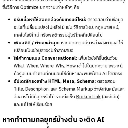
ซึ่งวิธีการ Optimize บทความเก่าหลักๆ คือ
ปรับเนื้อหาให้สอดคล้องกับเทรนด์ใหม่:
ตรวจสอบว่ามีข้อมูล
อะไรที่เปลี่ยนแปลงไปหรือไม่ เช่น วิธีการใหม่, กฎหมายใหม่,
เทคโนโลยีใหม่ หรือพฤติกรรมผู้บริโภคที่เปลี่ยนไป
เพิ่มสถิติ / ตัวเลขล่าสุด:
หากบทความมีการอ้างอิงตัวเลข ให้
เปลี่ยนเป็นข้อมูลของปีล่าสุดเสมอ
ใส่คำถามแบบ Conversational:
เพิ่มหัวข้อที่ขึ้นต้นด้วย
What, When, Where, Why, How เข้าไปในบทความ เพราะนี่
คือรูปแบบคำถามที่คนนิยมใช้ค้นหาและพิมพ์ถาม AI โดยตรง
อัปเดตโครงสร้าง HTML, Meta, Schema:
ตรวจสอบ
Title, Description, และ Schema Markup ว่ายังทันสมัยและ
สื่อสารได้ดีที่สุดหรือไม่ รวมถึงเช็ก
Broken Link
(ลิงก์เสีย)
และแก้ไขให้เรียบร้อย
หากทำตามกลยุทธ์ข้างต้น จะติด AI