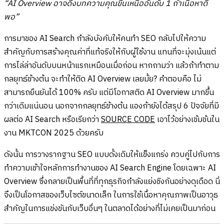
“AI Overview อาจดึงบทความคุณขึ้นเหนืออันดับ 1 ถ้าเนื้อหาดี
พอ”
การมาของ AI Search กำลังบังคับให้คนทำ SEO กลับไปให้ความ
สำคัญกับการสร้างคุณค่าที่แท้จริงให้กับผู้ใช้งาน แทนที่จะมุ่งเน้นแต่
การไล่ล่าอันดับบนหน้าแรกเหมือนเมื่อก่อน หากถามว่า แล้วถ้าทำตาม
กลยุทธ์ข้างต้น จะทำให้ติด AI Overview เลยมั้ย? คำตอบคือ ไม่
สามารถยืนยันได้ 100% ครับ แต่มีโอกาสติด AI Overview มากขึ้น
กว่าเดิมแน่นอน นอกจากกลยุทธ์ข้างต้น แองก้ายังได้สรุป 6 ปัจจัยที่มี
ผลต่อ AI Search หรือเรียกว่า
SOURCE CODE
เอาไว้อย่างเข้มข้นใน
งาน MKTCON 2025 ด้วยครับ
ดังนั้น การวางรากฐาน SEO แบบดั้งเดิมให้แข็งแกร่ง ควบคู่ไปกับการ
ทำความเข้าใจหลักการทำงานของ AI Search Engine โดยเฉพาะ AI
Overview ซึ่งกลายเป็นพื้นที่ที่ทุกธุรกิจกำลังแย่งชิงกันอย่างดุเดือด นี่
จึงเป็นโอกาสของเว็บไซต์ขนาดเล็ก ในการใช้เนื้อหาคุณภาพเป็นอาวุธ
สำคัญในการแข่งขันกับเว็บอื่นๆ ในตลาดได้อย่างที่ไม่เคยเป็นมาก่อน