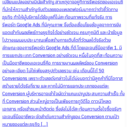
เปลี่ยนแปลงอย่างมีนัยสำคัญ สาเหตุอาจอยู่ที่การรีพอร์ตของเอเจนซี่
ที่มักให้ความสำคัญกับตัวเลขของแพลตฟอร์มมากกว่าตัวชี้วัดทาง
ธุรกิจ ทำให้ผู้บริหารได้ข้อมูลที่ไม่สะท้อนภาพรวมที่แท้จริง การ
รีพอร์ต Google Ads ที่มีคุณภาพ จึงต้องเชื่อมโยงข้อมูลจากการยิง
แอดเข้ากับผลลัพธ์ทางธุรกิจได้อย่างชัดเจน ครบทุกมิติ และนำข้อมูล
ไปวางแผนงบประมาณเพื่อสร้างการเติบโตที่วัดผลได้จริงด้วย
ลักษณะของการรีพอร์ต Google Ads ที่ดี โดยเอเจนซี่มืออาชีพ 1. มี
การแยกประเภท Conversion อย่างชัดเจน หนึ่งในจุดที่สะท้อนความ
เป็นมืออาชีพของเอเจนซี่คือ การรายงานผลลัพธ์ของ Conversion
อย่างละเอียด ไม่ใช่เพียงสรุปตัวเลขรวม เช่น เดือนนี้ได้ 50
Conversions เพราะตัวเลขดังกล่าวไม่ได้บ่งบอกว่ามีลูกค้าที่มีโอกาส
สร้างรายได้จริงกี่ราย และหากไม่มีการแยกประเภทของแต่ละ
Conversion ผู้บริหารอาจเข้าใจผิดว่าแคมเปญประสบความสำเร็จ ทั้ง
ที่ Conversion ส่วนใหญ่อาจเป็นเพียงการดูวิดีโอ ดาวน์โหลด
เอกสาร หรือเข้าชมหน้าติดต่อ ซึ่งยังไม่ได้สะท้อนความตั้งใจซื้อจริงๆ
เอเจนซี่มืออาชีพจะจัดลำดับความสำคัญของ Conversion ตามเป้า
หมายของแต่ละธุรกิจ […]