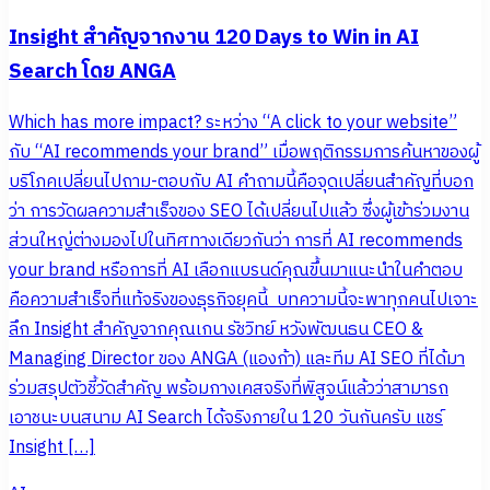
Insight สำคัญจากงาน 120 Days to Win in AI
Search โดย ANGA
Which has more impact? ระหว่าง “A click to your website”
กับ “AI recommends your brand” เมื่อพฤติกรรมการค้นหาของผู้
บริโภคเปลี่ยนไปถาม-ตอบกับ AI คำถามนี้คือจุดเปลี่ยนสำคัญที่บอก
ว่า การวัดผลความสำเร็จของ SEO ได้เปลี่ยนไปแล้ว ซึ่งผู้เข้าร่วมงาน
ส่วนใหญ่ต่างมองไปในทิศทางเดียวกันว่า การที่ AI recommends
your brand หรือการที่ AI เลือกแบรนด์คุณขึ้นมาแนะนำในคำตอบ
คือความสำเร็จที่แท้จริงของธุรกิจยุคนี้ บทความนี้จะพาทุกคนไปเจาะ
ลึก Insight สำคัญจากคุณเกน รัชวิทย์ หวังพัฒนธน CEO &
Managing Director ของ ANGA (แองก้า) และทีม AI SEO ที่ได้มา
ร่วมสรุปตัวชี้วัดสำคัญ พร้อมกางเคสจริงที่พิสูจน์แล้วว่าสามารถ
เอาชนะบนสนาม AI Search ได้จริงภายใน 120 วันกันครับ แชร์
Insight […]