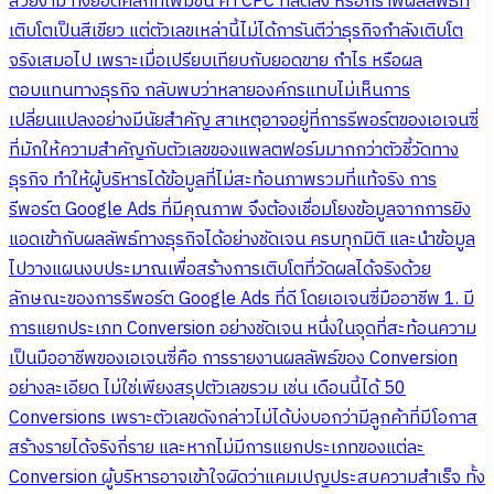
สวยงาม ทั้งยอดคลิกที่เพิ่มขึ้น ค่า CPC ที่ลดลง หรือกราฟผลลัพธ์ที่
เติบโตเป็นสีเขียว แต่ตัวเลขเหล่านี้ไม่ได้การันตีว่าธุรกิจกำลังเติบโต
จริงเสมอไป เพราะเมื่อเปรียบเทียบกับยอดขาย กำไร หรือผล
ตอบแทนทางธุรกิจ กลับพบว่าหลายองค์กรแทบไม่เห็นการ
เปลี่ยนแปลงอย่างมีนัยสำคัญ สาเหตุอาจอยู่ที่การรีพอร์ตของเอเจนซี่
ที่มักให้ความสำคัญกับตัวเลขของแพลตฟอร์มมากกว่าตัวชี้วัดทาง
ธุรกิจ ทำให้ผู้บริหารได้ข้อมูลที่ไม่สะท้อนภาพรวมที่แท้จริง การ
รีพอร์ต Google Ads ที่มีคุณภาพ จึงต้องเชื่อมโยงข้อมูลจากการยิง
แอดเข้ากับผลลัพธ์ทางธุรกิจได้อย่างชัดเจน ครบทุกมิติ และนำข้อมูล
ไปวางแผนงบประมาณเพื่อสร้างการเติบโตที่วัดผลได้จริงด้วย
ลักษณะของการรีพอร์ต Google Ads ที่ดี โดยเอเจนซี่มืออาชีพ 1. มี
การแยกประเภท Conversion อย่างชัดเจน หนึ่งในจุดที่สะท้อนความ
เป็นมืออาชีพของเอเจนซี่คือ การรายงานผลลัพธ์ของ Conversion
อย่างละเอียด ไม่ใช่เพียงสรุปตัวเลขรวม เช่น เดือนนี้ได้ 50
Conversions เพราะตัวเลขดังกล่าวไม่ได้บ่งบอกว่ามีลูกค้าที่มีโอกาส
สร้างรายได้จริงกี่ราย และหากไม่มีการแยกประเภทของแต่ละ
Conversion ผู้บริหารอาจเข้าใจผิดว่าแคมเปญประสบความสำเร็จ ทั้ง