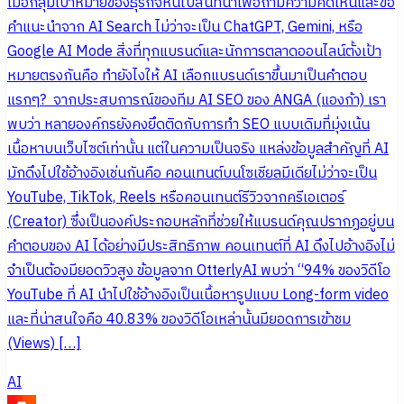
เมื่อกลุ่มเป้าหมายของธุรกิจหันไปสนทนาเพื่อถามความคิดเห็นและขอ
คำแนะนำจาก AI Search ไม่ว่าจะเป็น ChatGPT, Gemini, หรือ
Google AI Mode สิ่งที่ทุกแบรนด์และนักการตลาดออนไลน์ตั้งเป้า
หมายตรงกันคือ ทำยังไงให้ AI เลือกแบรนด์เราขึ้นมาเป็นคำตอบ
แรกๆ? จากประสบการณ์ของทีม AI SEO ของ ANGA (แองก้า) เรา
พบว่า หลายองค์กรยังคงยึดติดกับการทำ SEO แบบเดิมที่มุ่งเน้น
เนื้อหาบนเว็บไซต์เท่านั้น แต่ในความเป็นจริง แหล่งข้อมูลสำคัญที่ AI
มักดึงไปใช้อ้างอิงเช่นกันคือ คอนเทนต์บนโซเชียลมีเดียไม่ว่าจะเป็น
YouTube, TikTok, Reels หรือคอนเทนต์รีวิวจากครีเอเตอร์
(Creator) ซึ่งเป็นองค์ประกอบหลักที่ช่วยให้แบรนด์คุณปรากฏอยู่บน
คำตอบของ AI ได้อย่างมีประสิทธิภาพ คอนเทนต์ที่ AI ดึงไปอ้างอิงไม่
จำเป็นต้องมียอดวิวสูง ข้อมูลจาก OtterlyAI พบว่า “94% ของวิดีโอ
YouTube ที่ AI นำไปใช้อ้างอิงเป็นเนื้อหารูปแบบ Long-form video
และที่น่าสนใจคือ 40.83% ของวิดีโอเหล่านั้นมียอดการเข้าชม
(Views) […]
AI