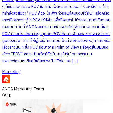
ๆ ก็ชื่นชอบการชม POV และเกิดเป็นกระแสนิยมอย่างแพร่หลาย ใคร
ที่กำลังสงสัยว่า “POV คืออะไร ศัพท์วัยรุ่นที่คนชอบใช้กัน” หรือครีเอ
เตอร์ที่อยากจะรู้ว่า POV ใช้ยังไง เพื่อที่จะเอาไปทำคอนเทนต์เรียกเอน
เกจเมนต์ วันนี้ ANGA จะมาคลายข้อสงสัยให้รู้กันผ่านบทความนี้เลย
POV คืออะไร ศัพท์วัยรุ่นสุดฮิต POV คือการจำลองสถานการณ์ผ่าน
มุมมองเฉพาะที่ทำให้ผู้ชมรู้สึกเสมือนเป็นส่วนหนึ่งของเหตุการณ์หรือ
เรื่องราวนั้น ๆ ซึ่ง POV ย่อมาจาก Point of View หรือจุดยืนมุมมอง
คำว่า “POV” กลายเป็นศัพท์ฮิตในหมู่วัยรุ่นโดยเฉพาะบน
แพลตฟอร์มโซเชียลมีเดียอย่าง TikTok และ […]
Marketing
ANGA Marketing Team
2K