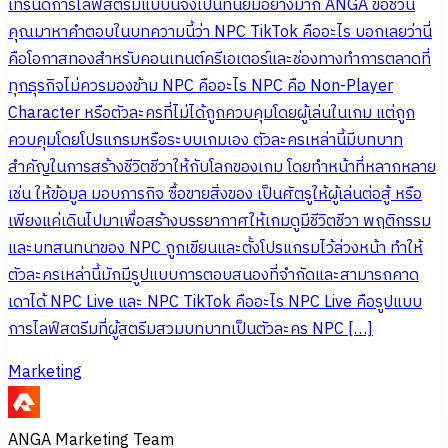
เทรนด์การไลฟ์สตรีมแบบนี้จึงเป็นที่นิยมอย่างมาก ANGA ขอชวน
คุณมาหาคำตอบในบทความนี้ว่า NPC TikTok คืออะไร บอกเลยว่านี่
คือโอกาสทองสำหรับคอนเทนต์ครีเอเตอร์และช่องทางทำการตลาดที่
ทุกธุรกิจไม่ควรมองข้าม NPC คืออะไร NPC คือ Non-Player
Character หรือตัวละครที่ไม่ได้ถูกควบคุมโดยผู้เล่นในเกม แต่ถูก
ควบคุมโดยโปรแกรมหรือระบบเกมเอง ตัวละครเหล่านี้มีบทบาท
สำคัญในการสร้างชีวิตชีวาให้กับโลกของเกม โดยทำหน้าที่หลากหลาย
เช่น ให้ข้อมูล มอบภารกิจ ซื้อขายสิ่งของ เป็นศัตรูให้ผู้เล่นต่อสู้ หรือ
เพียงแค่เดินไปมาเพื่อสร้างบรรยากาศให้เกมดูมีชีวิตชีวา พฤติกรรม
และบทสนทนาของ NPC ถูกเขียนและตั้งโปรแกรมไว้ล่วงหน้า ทำให้
ตัวละครเหล่านี้มักมีรูปแบบการตอบสนองที่จำกัดและสามารถคาด
เดาได้ NPC Live และ NPC TikTok คืออะไร NPC Live คือรูปแบบ
การไลฟ์สตรีมที่ผู้สตรีมสวมบทบาทเป็นตัวละคร NPC […]
Marketing
ANGA Marketing Team