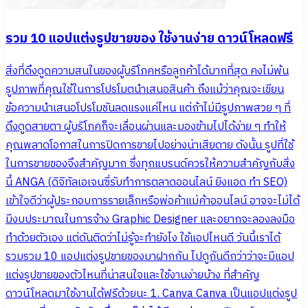
รวม 10 แอปแต่งรูปขายของ ใช้งานง่าย ดาวน์โหลดฟรี
สิ่งที่ดึงดูดความสนในของผู้บริโภคหรือลูกค้าได้มากที่สุด คงไม่พ้น
รูปภาพที่คุณใช้ในการโปรโมตนำเสนอสินค้า ถึงแม้ว่าคุณจะเขียน
ข้อความนำเสนอโปรโมชันลดแรงแค่ไหน แต่ถ้าไม่มีรูปภาพสวย ๆ ที่
ดึงดูดสายตา ผู้บริโภคก็จะเลื่อนผ่านและมองข้ามไปได้ง่าย ๆ ทำให้
คุณพลาดโอกาสในการปิดการขายไปอย่างน่าเสียดาย ดังนั้น รูปที่ใช้
ในการขายของจึงสำคัญมาก ซึ่งทุกแบรนด์ควรให้ความสำคัญกับสิ่ง
นี้ ANGA (ดิจิทัลเอเจนซี่รับทำการตลาดออนไลน์ ยิงแอด ทำ SEO)
เข้าใจดีว่าผู้ประกอบการรายเล็กหรือพ่อค้าแม่ค้าออนไลน์ อาจจะไม่ได้
มีงบประมาณในการจ้าง Graphic Designer และอยากจะลองลงมือ
ทำด้วยตัวเอง แต่ดันติดว่าไม่รู้จะทำยังไง ใช้แอปไหนดี วันนี้เราได้
รวบรวม 10 แอปแต่งรูปขายของมาฝากกัน ไปดูกันดีกว่าว่าจะมีแอป
แต่งรูปขายของตัวไหนที่น่าสนใจและใช้งานง่ายบ้าง ที่สำคัญ
ดาวน์โหลดมาใช้งานได้ฟรีด้วยนะ 1. Canva Canva เป็นแอปแต่งรูป