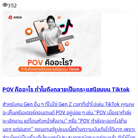
352
POV คืออะไร ทำไมถึงกลายเป็นกระแสนิยมบน Tiktok
สำหรับคน Gen อื่น ๆ ที่ไม่ใช่ Gen Z เวลาที่เข้าไปเล่น TikTok คุณคง
จะเห็นครีเอเตอร์คอนเทนต์ POV อยู่บ่อย ๆ เช่น “POV เมื่อเรากำลัง
จะเลิกงาน แต่โดนหัวหน้าสั่งงาน” หรือ “POV กำลังจะออกไปข้าง
นอก แต่ฝนตก” คอนเทนต์รูปแบบนี้สร้างความบันเทิงได้ดีมาก เพราะ
ส่วนใหญ่เป็นเรื่องที่ผู้ชมเคยมีประสบการณ์ตรงมาก่อนแล้ว ทำให้ใคร