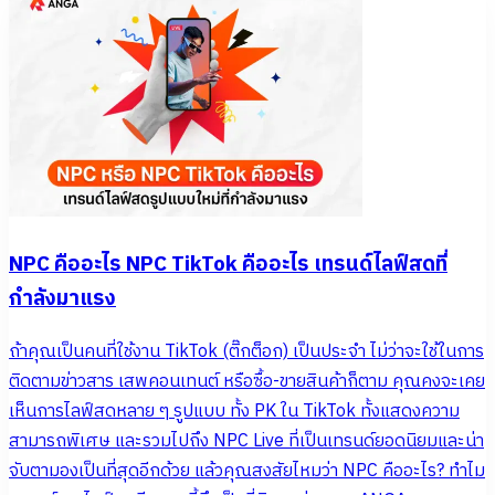
NPC คืออะไร NPC TikTok คืออะไร เทรนด์ไลฟ์สดที่
กำลังมาแรง
ถ้าคุณเป็นคนที่ใช้งาน TikTok (ติ๊กต็อก) เป็นประจำ ไม่ว่าจะใช้ในการ
ติดตามข่าวสาร เสพคอนเทนต์ หรือซื้อ-ขายสินค้าก็ตาม คุณคงจะเคย
เห็นการไลฟ์สดหลาย ๆ รูปแบบ ทั้ง PK ใน TikTok ทั้งแสดงความ
สามารถพิเศษ และรวมไปถึง NPC Live ที่เป็นเทรนด์ยอดนิยมและน่า
จับตามองเป็นที่สุดอีกด้วย แล้วคุณสงสัยไหมว่า NPC คืออะไร? ทำไม