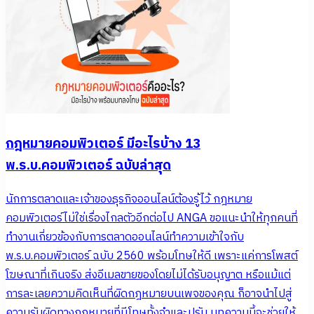
กฎหมายคอมพิวเตอร์ มีอะไรบ้าง 13
พ.ร.บ.คอมพิวเตอร์ ฉบับล่าสุด
นักการตลาดและเจ้าของธุรกิจออนไลน์ต้องรู้ไว้ กฎหมาย
คอมพิวเตอร์ไม่ใช่เรื่องไกลตัวอีกต่อไป ANGA ขอแนะนำให้ทุกคนที่
ทำงานเกี่ยวข้องกับการตลาดออนไลน์ทำความเข้าใจกับ
พ.ร.บ.คอมพิวเตอร์ ฉบับ 2560 พร้อมโทษให้ดี เพราะแค่การโพสต์
โฆษณาที่เกินจริง ส่งอีเมลขายของโดยไม่ได้รับอนุญาต หรือแม้แต่
การละเลยความคิดเห็นที่ผิดกฎหมายบนเพจของคุณ ก็อาจนำไปสู่
ความรับผิดทางกฎหมายที่มีโทษทั้งจำและปรับ บทความนี้จะช่วยให้