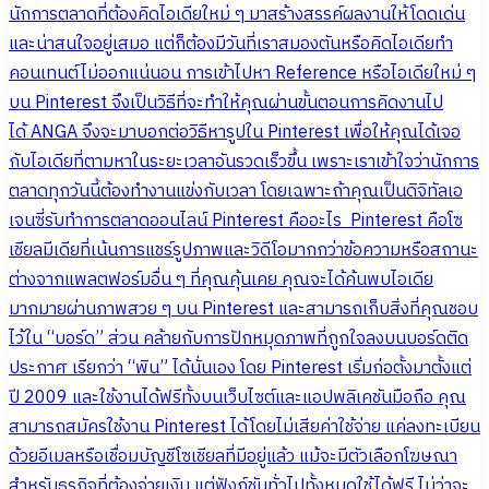
นักการตลาดที่ต้องคิดไอเดียใหม่ ๆ มาสร้างสรรค์ผลงานให้โดดเด่น
และน่าสนใจอยู่เสมอ แต่ก็ต้องมีวันที่เราสมองตันหรือคิดไอเดียทำ
คอนเทนต์ไม่ออกแน่นอน การเข้าไปหา Reference หรือไอเดียใหม่ ๆ
บน Pinterest จึงเป็นวิธีที่จะทำให้คุณผ่านขั้นตอนการคิดงานไป
ได้ ANGA จึงจะมาบอกต่อวิธีหารูปใน Pinterest เพื่อให้คุณได้เจอ
กับไอเดียที่ตามหาในระยะเวลาอันรวดเร็วขึ้น เพราะเราเข้าใจว่านักการ
ตลาดทุกวันนี้ต้องทำงานแข่งกับเวลา โดยเฉพาะถ้าคุณเป็นดิจิทัลเอ
เจนซี่รับทำการตลาดออนไลน์ Pinterest คืออะไร Pinterest คือโซ
เชียลมีเดียที่เน้นการแชร์รูปภาพและวิดีโอมากกว่าข้อความหรือสถานะ
ต่างจากแพลตฟอร์มอื่น ๆ ที่คุณคุ้นเคย คุณจะได้ค้นพบไอเดีย
มากมายผ่านภาพสวย ๆ บน Pinterest และสามารถเก็บสิ่งที่คุณชอบ
ไว้ใน “บอร์ด” ส่วน คล้ายกับการปักหมุดภาพที่ถูกใจลงบนบอร์ดติด
ประกาศ เรียกว่า “พิน” ได้นั่นเอง โดย Pinterest เริ่มก่อตั้งมาตั้งแต่
ปี 2009 และใช้งานได้ฟรีทั้งบนเว็บไซต์และแอปพลิเคชันมือถือ คุณ
สามารถสมัครใช้งาน Pinterest ได้โดยไม่เสียค่าใช้จ่าย แค่ลงทะเบียน
ด้วยอีเมลหรือเชื่อมบัญชีโซเชียลที่มีอยู่แล้ว แม้จะมีตัวเลือกโฆษณา
สำหรับธุรกิจที่ต้องจ่ายเงิน แต่ฟังก์ชันทั่วไปทั้งหมดใช้ได้ฟรี ไม่ว่าจะ