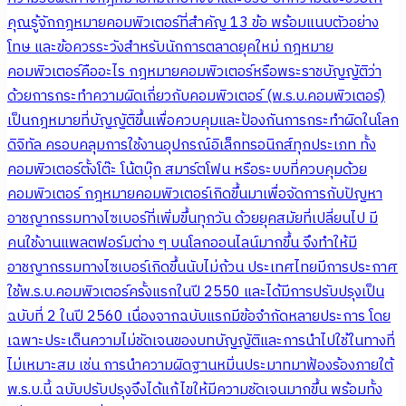
คุณรู้จักกฎหมายคอมพิวเตอร์ที่สำคัญ 13 ข้อ พร้อมแนบตัวอย่าง
โทษ และข้อควรระวังสำหรับนักการตลาดยุคใหม่ กฎหมาย
คอมพิวเตอร์คืออะไร กฎหมายคอมพิวเตอร์หรือพระราชบัญญัติว่า
ด้วยการกระทำความผิดเกี่ยวกับคอมพิวเตอร์ (พ.ร.บ.คอมพิวเตอร์)
เป็นกฎหมายที่บัญญัติขึ้นเพื่อควบคุมและป้องกันการกระทำผิดในโลก
ดิจิทัล ครอบคลุมการใช้งานอุปกรณ์อิเล็กทรอนิกส์ทุกประเภท ทั้ง
คอมพิวเตอร์ตั้งโต๊ะ โน้ตบุ๊ก สมาร์ตโฟน หรือระบบที่ควบคุมด้วย
คอมพิวเตอร์ กฎหมายคอมพิวเตอร์เกิดขึ้นมาเพื่อจัดการกับปัญหา
อาชญากรรมทางไซเบอร์ที่เพิ่มขึ้นทุกวัน ด้วยยุคสมัยที่เปลี่ยนไป มี
คนใช้งานแพลตฟอร์มต่าง ๆ บนโลกออนไลน์มากขึ้น จึงทำให้มี
อาชญากรรมทางไซเบอร์เกิดขึ้นนับไม่ถ้วน ประเทศไทยมีการประกาศ
ใช้พ.ร.บ.คอมพิวเตอร์ครั้งแรกในปี 2550 และได้มีการปรับปรุงเป็น
ฉบับที่ 2 ในปี 2560 เนื่องจากฉบับแรกมีข้อจำกัดหลายประการ โดย
เฉพาะประเด็นความไม่ชัดเจนของบทบัญญัติและการนำไปใช้ในทางที่
ไม่เหมาะสม เช่น การนำความผิดฐานหมิ่นประมาทมาฟ้องร้องภายใต้
พ.ร.บ.นี้ ฉบับปรับปรุงจึงได้แก้ไขให้มีความชัดเจนมากขึ้น พร้อมทั้ง