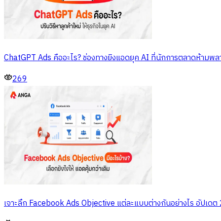
ChatGPT Ads คืออะไร? ช่องทางยิงแอดยุค AI ที่นักการตลาดห้ามพล
269
เจาะลึก Facebook Ads Objective แต่ละแบบต่างกันอย่างไร อัปเด