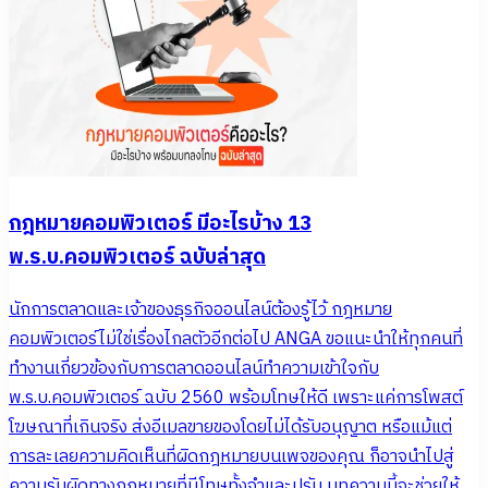
กฎหมายคอมพิวเตอร์ มีอะไรบ้าง 13
พ.ร.บ.คอมพิวเตอร์ ฉบับล่าสุด
นักการตลาดและเจ้าของธุรกิจออนไลน์ต้องรู้ไว้ กฎหมาย
คอมพิวเตอร์ไม่ใช่เรื่องไกลตัวอีกต่อไป ANGA ขอแนะนำให้ทุกคนที่
ทำงานเกี่ยวข้องกับการตลาดออนไลน์ทำความเข้าใจกับ
พ.ร.บ.คอมพิวเตอร์ ฉบับ 2560 พร้อมโทษให้ดี เพราะแค่การโพสต์
โฆษณาที่เกินจริง ส่งอีเมลขายของโดยไม่ได้รับอนุญาต หรือแม้แต่
การละเลยความคิดเห็นที่ผิดกฎหมายบนเพจของคุณ ก็อาจนำไปสู่
ความรับผิดทางกฎหมายที่มีโทษทั้งจำและปรับ บทความนี้จะช่วยให้