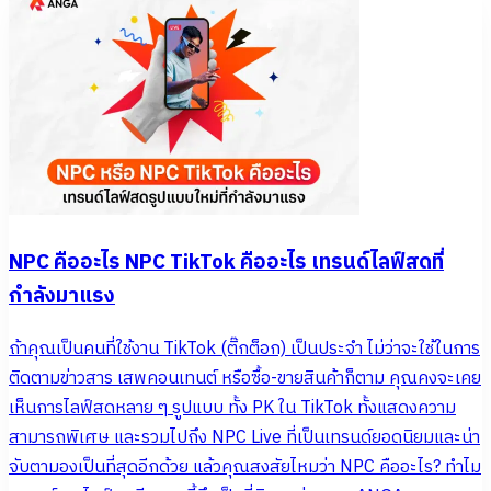
NPC คืออะไร NPC TikTok คืออะไร เทรนด์ไลฟ์สดที่
กำลังมาแรง
ถ้าคุณเป็นคนที่ใช้งาน TikTok (ติ๊กต็อก) เป็นประจำ ไม่ว่าจะใช้ในการ
ติดตามข่าวสาร เสพคอนเทนต์ หรือซื้อ-ขายสินค้าก็ตาม คุณคงจะเคย
เห็นการไลฟ์สดหลาย ๆ รูปแบบ ทั้ง PK ใน TikTok ทั้งแสดงความ
สามารถพิเศษ และรวมไปถึง NPC Live ที่เป็นเทรนด์ยอดนิยมและน่า
จับตามองเป็นที่สุดอีกด้วย แล้วคุณสงสัยไหมว่า NPC คืออะไร? ทำไม