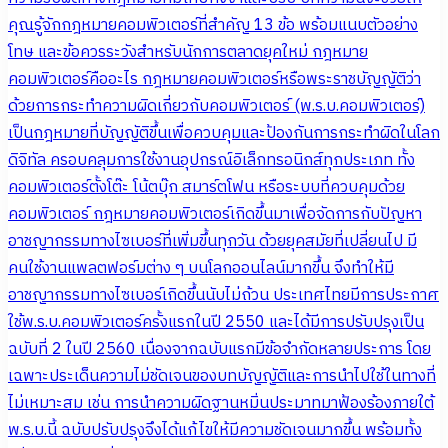
คุณรู้จักกฎหมายคอมพิวเตอร์ที่สำคัญ 13 ข้อ พร้อมแนบตัวอย่าง
โทษ และข้อควรระวังสำหรับนักการตลาดยุคใหม่ กฎหมาย
คอมพิวเตอร์คืออะไร กฎหมายคอมพิวเตอร์หรือพระราชบัญญัติว่า
ด้วยการกระทำความผิดเกี่ยวกับคอมพิวเตอร์ (พ.ร.บ.คอมพิวเตอร์)
เป็นกฎหมายที่บัญญัติขึ้นเพื่อควบคุมและป้องกันการกระทำผิดในโลก
ดิจิทัล ครอบคลุมการใช้งานอุปกรณ์อิเล็กทรอนิกส์ทุกประเภท ทั้ง
คอมพิวเตอร์ตั้งโต๊ะ โน้ตบุ๊ก สมาร์ตโฟน หรือระบบที่ควบคุมด้วย
คอมพิวเตอร์ กฎหมายคอมพิวเตอร์เกิดขึ้นมาเพื่อจัดการกับปัญหา
อาชญากรรมทางไซเบอร์ที่เพิ่มขึ้นทุกวัน ด้วยยุคสมัยที่เปลี่ยนไป มี
คนใช้งานแพลตฟอร์มต่าง ๆ บนโลกออนไลน์มากขึ้น จึงทำให้มี
อาชญากรรมทางไซเบอร์เกิดขึ้นนับไม่ถ้วน ประเทศไทยมีการประกาศ
ใช้พ.ร.บ.คอมพิวเตอร์ครั้งแรกในปี 2550 และได้มีการปรับปรุงเป็น
ฉบับที่ 2 ในปี 2560 เนื่องจากฉบับแรกมีข้อจำกัดหลายประการ โดย
เฉพาะประเด็นความไม่ชัดเจนของบทบัญญัติและการนำไปใช้ในทางที่
ไม่เหมาะสม เช่น การนำความผิดฐานหมิ่นประมาทมาฟ้องร้องภายใต้
พ.ร.บ.นี้ ฉบับปรับปรุงจึงได้แก้ไขให้มีความชัดเจนมากขึ้น พร้อมทั้ง