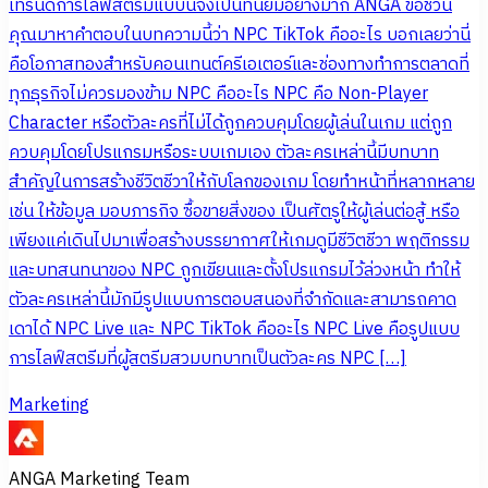
เทรนด์การไลฟ์สตรีมแบบนี้จึงเป็นที่นิยมอย่างมาก ANGA ขอชวน
คุณมาหาคำตอบในบทความนี้ว่า NPC TikTok คืออะไร บอกเลยว่านี่
คือโอกาสทองสำหรับคอนเทนต์ครีเอเตอร์และช่องทางทำการตลาดที่
ทุกธุรกิจไม่ควรมองข้าม NPC คืออะไร NPC คือ Non-Player
Character หรือตัวละครที่ไม่ได้ถูกควบคุมโดยผู้เล่นในเกม แต่ถูก
ควบคุมโดยโปรแกรมหรือระบบเกมเอง ตัวละครเหล่านี้มีบทบาท
สำคัญในการสร้างชีวิตชีวาให้กับโลกของเกม โดยทำหน้าที่หลากหลาย
เช่น ให้ข้อมูล มอบภารกิจ ซื้อขายสิ่งของ เป็นศัตรูให้ผู้เล่นต่อสู้ หรือ
เพียงแค่เดินไปมาเพื่อสร้างบรรยากาศให้เกมดูมีชีวิตชีวา พฤติกรรม
และบทสนทนาของ NPC ถูกเขียนและตั้งโปรแกรมไว้ล่วงหน้า ทำให้
ตัวละครเหล่านี้มักมีรูปแบบการตอบสนองที่จำกัดและสามารถคาด
เดาได้ NPC Live และ NPC TikTok คืออะไร NPC Live คือรูปแบบ
การไลฟ์สตรีมที่ผู้สตรีมสวมบทบาทเป็นตัวละคร NPC […]
Marketing
ANGA Marketing Team