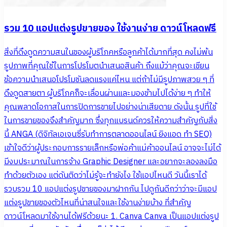
รวม 10 แอปแต่งรูปขายของ ใช้งานง่าย ดาวน์โหลดฟรี
สิ่งที่ดึงดูดความสนในของผู้บริโภคหรือลูกค้าได้มากที่สุด คงไม่พ้น
รูปภาพที่คุณใช้ในการโปรโมตนำเสนอสินค้า ถึงแม้ว่าคุณจะเขียน
ข้อความนำเสนอโปรโมชันลดแรงแค่ไหน แต่ถ้าไม่มีรูปภาพสวย ๆ ที่
ดึงดูดสายตา ผู้บริโภคก็จะเลื่อนผ่านและมองข้ามไปได้ง่าย ๆ ทำให้
คุณพลาดโอกาสในการปิดการขายไปอย่างน่าเสียดาย ดังนั้น รูปที่ใช้
ในการขายของจึงสำคัญมาก ซึ่งทุกแบรนด์ควรให้ความสำคัญกับสิ่ง
นี้ ANGA (ดิจิทัลเอเจนซี่รับทำการตลาดออนไลน์ ยิงแอด ทำ SEO)
เข้าใจดีว่าผู้ประกอบการรายเล็กหรือพ่อค้าแม่ค้าออนไลน์ อาจจะไม่ได้
มีงบประมาณในการจ้าง Graphic Designer และอยากจะลองลงมือ
ทำด้วยตัวเอง แต่ดันติดว่าไม่รู้จะทำยังไง ใช้แอปไหนดี วันนี้เราได้
รวบรวม 10 แอปแต่งรูปขายของมาฝากกัน ไปดูกันดีกว่าว่าจะมีแอป
แต่งรูปขายของตัวไหนที่น่าสนใจและใช้งานง่ายบ้าง ที่สำคัญ
ดาวน์โหลดมาใช้งานได้ฟรีด้วยนะ 1. Canva Canva เป็นแอปแต่งรูป