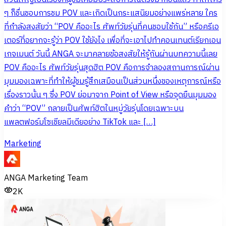
ๆ ก็ชื่นชอบการชม POV และเกิดเป็นกระแสนิยมอย่างแพร่หลาย ใคร
ที่กำลังสงสัยว่า “POV คืออะไร ศัพท์วัยรุ่นที่คนชอบใช้กัน” หรือครีเอ
เตอร์ที่อยากจะรู้ว่า POV ใช้ยังไง เพื่อที่จะเอาไปทำคอนเทนต์เรียกเอน
เกจเมนต์ วันนี้ ANGA จะมาคลายข้อสงสัยให้รู้กันผ่านบทความนี้เลย
POV คืออะไร ศัพท์วัยรุ่นสุดฮิต POV คือการจำลองสถานการณ์ผ่าน
มุมมองเฉพาะที่ทำให้ผู้ชมรู้สึกเสมือนเป็นส่วนหนึ่งของเหตุการณ์หรือ
เรื่องราวนั้น ๆ ซึ่ง POV ย่อมาจาก Point of View หรือจุดยืนมุมมอง
คำว่า “POV” กลายเป็นศัพท์ฮิตในหมู่วัยรุ่นโดยเฉพาะบน
แพลตฟอร์มโซเชียลมีเดียอย่าง TikTok และ […]
Marketing
ANGA Marketing Team
2K