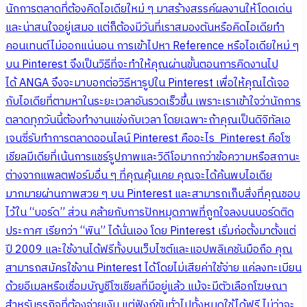
นักการตลาดที่ต้องคิดไอเดียใหม่ ๆ มาสร้างสรรค์ผลงานให้โดดเด่น
และน่าสนใจอยู่เสมอ แต่ก็ต้องมีวันที่เราสมองตันหรือคิดไอเดียทำ
คอนเทนต์ไม่ออกแน่นอน การเข้าไปหา Reference หรือไอเดียใหม่ ๆ
บน Pinterest จึงเป็นวิธีที่จะทำให้คุณผ่านขั้นตอนการคิดงานไป
ได้ ANGA จึงจะมาบอกต่อวิธีหารูปใน Pinterest เพื่อให้คุณได้เจอ
กับไอเดียที่ตามหาในระยะเวลาอันรวดเร็วขึ้น เพราะเราเข้าใจว่านักการ
ตลาดทุกวันนี้ต้องทำงานแข่งกับเวลา โดยเฉพาะถ้าคุณเป็นดิจิทัลเอ
เจนซี่รับทำการตลาดออนไลน์ Pinterest คืออะไร Pinterest คือโซ
เชียลมีเดียที่เน้นการแชร์รูปภาพและวิดีโอมากกว่าข้อความหรือสถานะ
ต่างจากแพลตฟอร์มอื่น ๆ ที่คุณคุ้นเคย คุณจะได้ค้นพบไอเดีย
มากมายผ่านภาพสวย ๆ บน Pinterest และสามารถเก็บสิ่งที่คุณชอบ
ไว้ใน “บอร์ด” ส่วน คล้ายกับการปักหมุดภาพที่ถูกใจลงบนบอร์ดติด
ประกาศ เรียกว่า “พิน” ได้นั่นเอง โดย Pinterest เริ่มก่อตั้งมาตั้งแต่
ปี 2009 และใช้งานได้ฟรีทั้งบนเว็บไซต์และแอปพลิเคชันมือถือ คุณ
สามารถสมัครใช้งาน Pinterest ได้โดยไม่เสียค่าใช้จ่าย แค่ลงทะเบียน
ด้วยอีเมลหรือเชื่อมบัญชีโซเชียลที่มีอยู่แล้ว แม้จะมีตัวเลือกโฆษณา
สำหรับธุรกิจที่ต้องจ่ายเงิน แต่ฟังก์ชันทั่วไปทั้งหมดใช้ได้ฟรี ไม่ว่าจะ