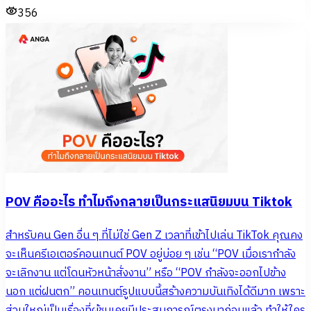
356
POV คืออะไร ทำไมถึงกลายเป็นกระแสนิยมบน Tiktok
สำหรับคน Gen อื่น ๆ ที่ไม่ใช่ Gen Z เวลาที่เข้าไปเล่น TikTok คุณคง
จะเห็นครีเอเตอร์คอนเทนต์ POV อยู่บ่อย ๆ เช่น “POV เมื่อเรากำลัง
จะเลิกงาน แต่โดนหัวหน้าสั่งงาน” หรือ “POV กำลังจะออกไปข้าง
นอก แต่ฝนตก” คอนเทนต์รูปแบบนี้สร้างความบันเทิงได้ดีมาก เพราะ
ส่วนใหญ่เป็นเรื่องที่ผู้ชมเคยมีประสบการณ์ตรงมาก่อนแล้ว ทำให้ใคร