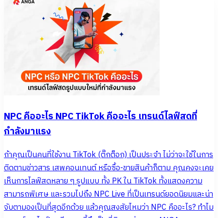
NPC คืออะไร NPC TikTok คืออะไร เทรนด์ไลฟ์สดที่
กำลังมาแรง
ถ้าคุณเป็นคนที่ใช้งาน TikTok (ติ๊กต็อก) เป็นประจำ ไม่ว่าจะใช้ในการ
ติดตามข่าวสาร เสพคอนเทนต์ หรือซื้อ-ขายสินค้าก็ตาม คุณคงจะเคย
เห็นการไลฟ์สดหลาย ๆ รูปแบบ ทั้ง PK ใน TikTok ทั้งแสดงความ
สามารถพิเศษ และรวมไปถึง NPC Live ที่เป็นเทรนด์ยอดนิยมและน่า
จับตามองเป็นที่สุดอีกด้วย แล้วคุณสงสัยไหมว่า NPC คืออะไร? ทำไม