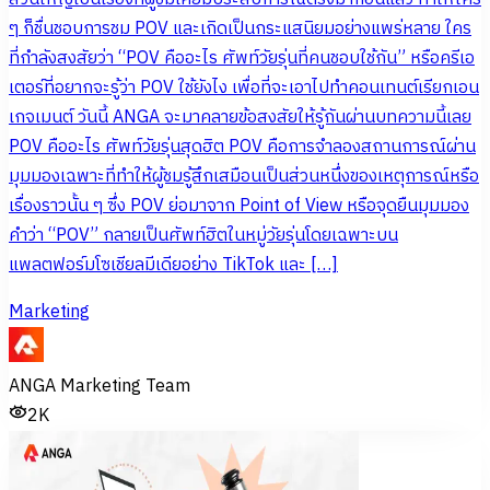
ๆ ก็ชื่นชอบการชม POV และเกิดเป็นกระแสนิยมอย่างแพร่หลาย ใคร
ที่กำลังสงสัยว่า “POV คืออะไร ศัพท์วัยรุ่นที่คนชอบใช้กัน” หรือครีเอ
เตอร์ที่อยากจะรู้ว่า POV ใช้ยังไง เพื่อที่จะเอาไปทำคอนเทนต์เรียกเอน
เกจเมนต์ วันนี้ ANGA จะมาคลายข้อสงสัยให้รู้กันผ่านบทความนี้เลย
POV คืออะไร ศัพท์วัยรุ่นสุดฮิต POV คือการจำลองสถานการณ์ผ่าน
มุมมองเฉพาะที่ทำให้ผู้ชมรู้สึกเสมือนเป็นส่วนหนึ่งของเหตุการณ์หรือ
เรื่องราวนั้น ๆ ซึ่ง POV ย่อมาจาก Point of View หรือจุดยืนมุมมอง
คำว่า “POV” กลายเป็นศัพท์ฮิตในหมู่วัยรุ่นโดยเฉพาะบน
แพลตฟอร์มโซเชียลมีเดียอย่าง TikTok และ […]
Marketing
ANGA Marketing Team
2K