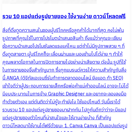
รวม 10 แอปแต่งรูปขายของ ใช้งานง่าย ดาวน์โหลดฟรี
สิ่งที่ดึงดูดความสนในของผู้บริโภคหรือลูกค้าได้มากที่สุด คงไม่พ้น
รูปภาพที่คุณใช้ในการโปรโมตนำเสนอสินค้า ถึงแม้ว่าคุณจะเขียน
ข้อความนำเสนอโปรโมชันลดแรงแค่ไหน แต่ถ้าไม่มีรูปภาพสวย ๆ ที่
ดึงดูดสายตา ผู้บริโภคก็จะเลื่อนผ่านและมองข้ามไปได้ง่าย ๆ ทำให้
คุณพลาดโอกาสในการปิดการขายไปอย่างน่าเสียดาย ดังนั้น รูปที่ใช้
ในการขายของจึงสำคัญมาก ซึ่งทุกแบรนด์ควรให้ความสำคัญกับสิ่ง
นี้ ANGA (ดิจิทัลเอเจนซี่รับทำการตลาดออนไลน์ ยิงแอด ทำ SEO)
เข้าใจดีว่าผู้ประกอบการรายเล็กหรือพ่อค้าแม่ค้าออนไลน์ อาจจะไม่ได้
มีงบประมาณในการจ้าง Graphic Designer และอยากจะลองลงมือ
ทำด้วยตัวเอง แต่ดันติดว่าไม่รู้จะทำยังไง ใช้แอปไหนดี วันนี้เราได้
รวบรวม 10 แอปแต่งรูปขายของมาฝากกัน ไปดูกันดีกว่าว่าจะมีแอป
แต่งรูปขายของตัวไหนที่น่าสนใจและใช้งานง่ายบ้าง ที่สำคัญ
ดาวน์โหลดมาใช้งานได้ฟรีด้วยนะ 1. Canva Canva เป็นแอปแต่งรูป