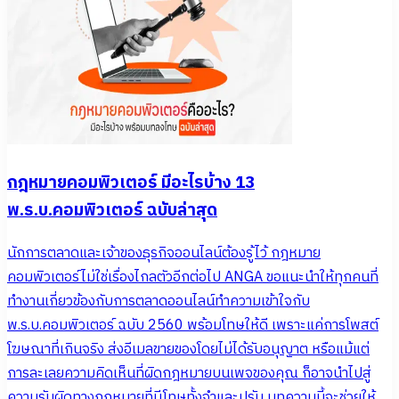
กฎหมายคอมพิวเตอร์ มีอะไรบ้าง 13
พ.ร.บ.คอมพิวเตอร์ ฉบับล่าสุด
นักการตลาดและเจ้าของธุรกิจออนไลน์ต้องรู้ไว้ กฎหมาย
คอมพิวเตอร์ไม่ใช่เรื่องไกลตัวอีกต่อไป ANGA ขอแนะนำให้ทุกคนที่
ทำงานเกี่ยวข้องกับการตลาดออนไลน์ทำความเข้าใจกับ
พ.ร.บ.คอมพิวเตอร์ ฉบับ 2560 พร้อมโทษให้ดี เพราะแค่การโพสต์
โฆษณาที่เกินจริง ส่งอีเมลขายของโดยไม่ได้รับอนุญาต หรือแม้แต่
การละเลยความคิดเห็นที่ผิดกฎหมายบนเพจของคุณ ก็อาจนำไปสู่
ความรับผิดทางกฎหมายที่มีโทษทั้งจำและปรับ บทความนี้จะช่วยให้