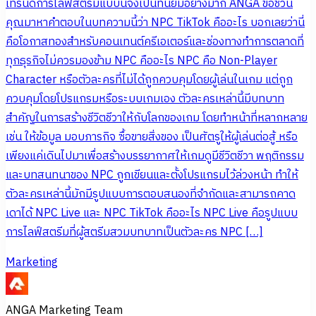
เทรนด์การไลฟ์สตรีมแบบนี้จึงเป็นที่นิยมอย่างมาก ANGA ขอชวน
คุณมาหาคำตอบในบทความนี้ว่า NPC TikTok คืออะไร บอกเลยว่านี่
คือโอกาสทองสำหรับคอนเทนต์ครีเอเตอร์และช่องทางทำการตลาดที่
ทุกธุรกิจไม่ควรมองข้าม NPC คืออะไร NPC คือ Non-Player
Character หรือตัวละครที่ไม่ได้ถูกควบคุมโดยผู้เล่นในเกม แต่ถูก
ควบคุมโดยโปรแกรมหรือระบบเกมเอง ตัวละครเหล่านี้มีบทบาท
สำคัญในการสร้างชีวิตชีวาให้กับโลกของเกม โดยทำหน้าที่หลากหลาย
เช่น ให้ข้อมูล มอบภารกิจ ซื้อขายสิ่งของ เป็นศัตรูให้ผู้เล่นต่อสู้ หรือ
เพียงแค่เดินไปมาเพื่อสร้างบรรยากาศให้เกมดูมีชีวิตชีวา พฤติกรรม
และบทสนทนาของ NPC ถูกเขียนและตั้งโปรแกรมไว้ล่วงหน้า ทำให้
ตัวละครเหล่านี้มักมีรูปแบบการตอบสนองที่จำกัดและสามารถคาด
เดาได้ NPC Live และ NPC TikTok คืออะไร NPC Live คือรูปแบบ
การไลฟ์สตรีมที่ผู้สตรีมสวมบทบาทเป็นตัวละคร NPC […]
Marketing
ANGA Marketing Team