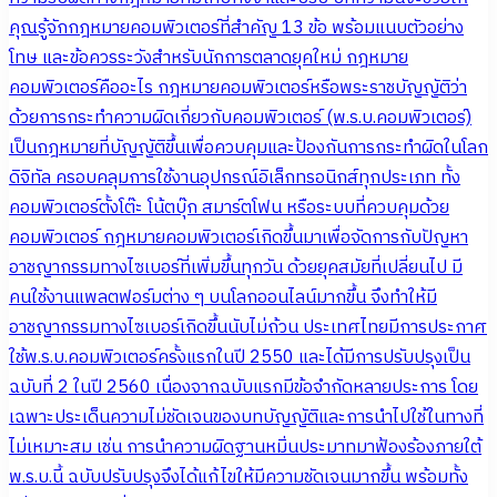
คุณรู้จักกฎหมายคอมพิวเตอร์ที่สำคัญ 13 ข้อ พร้อมแนบตัวอย่าง
โทษ และข้อควรระวังสำหรับนักการตลาดยุคใหม่ กฎหมาย
คอมพิวเตอร์คืออะไร กฎหมายคอมพิวเตอร์หรือพระราชบัญญัติว่า
ด้วยการกระทำความผิดเกี่ยวกับคอมพิวเตอร์ (พ.ร.บ.คอมพิวเตอร์)
เป็นกฎหมายที่บัญญัติขึ้นเพื่อควบคุมและป้องกันการกระทำผิดในโลก
ดิจิทัล ครอบคลุมการใช้งานอุปกรณ์อิเล็กทรอนิกส์ทุกประเภท ทั้ง
คอมพิวเตอร์ตั้งโต๊ะ โน้ตบุ๊ก สมาร์ตโฟน หรือระบบที่ควบคุมด้วย
คอมพิวเตอร์ กฎหมายคอมพิวเตอร์เกิดขึ้นมาเพื่อจัดการกับปัญหา
อาชญากรรมทางไซเบอร์ที่เพิ่มขึ้นทุกวัน ด้วยยุคสมัยที่เปลี่ยนไป มี
คนใช้งานแพลตฟอร์มต่าง ๆ บนโลกออนไลน์มากขึ้น จึงทำให้มี
อาชญากรรมทางไซเบอร์เกิดขึ้นนับไม่ถ้วน ประเทศไทยมีการประกาศ
ใช้พ.ร.บ.คอมพิวเตอร์ครั้งแรกในปี 2550 และได้มีการปรับปรุงเป็น
ฉบับที่ 2 ในปี 2560 เนื่องจากฉบับแรกมีข้อจำกัดหลายประการ โดย
เฉพาะประเด็นความไม่ชัดเจนของบทบัญญัติและการนำไปใช้ในทางที่
ไม่เหมาะสม เช่น การนำความผิดฐานหมิ่นประมาทมาฟ้องร้องภายใต้
พ.ร.บ.นี้ ฉบับปรับปรุงจึงได้แก้ไขให้มีความชัดเจนมากขึ้น พร้อมทั้ง