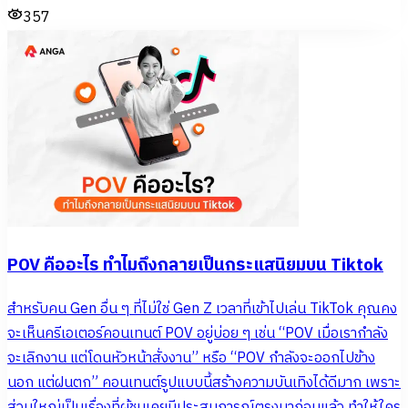
357
POV คืออะไร ทำไมถึงกลายเป็นกระแสนิยมบน Tiktok
สำหรับคน Gen อื่น ๆ ที่ไม่ใช่ Gen Z เวลาที่เข้าไปเล่น TikTok คุณคง
จะเห็นครีเอเตอร์คอนเทนต์ POV อยู่บ่อย ๆ เช่น “POV เมื่อเรากำลัง
จะเลิกงาน แต่โดนหัวหน้าสั่งงาน” หรือ “POV กำลังจะออกไปข้าง
นอก แต่ฝนตก” คอนเทนต์รูปแบบนี้สร้างความบันเทิงได้ดีมาก เพราะ
ส่วนใหญ่เป็นเรื่องที่ผู้ชมเคยมีประสบการณ์ตรงมาก่อนแล้ว ทำให้ใคร