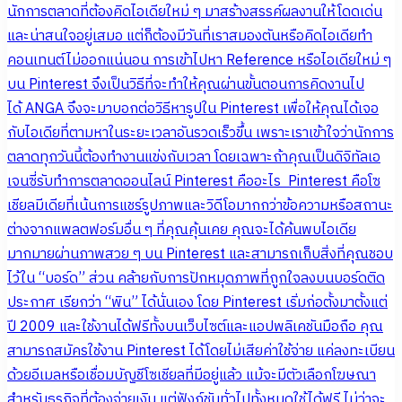
นักการตลาดที่ต้องคิดไอเดียใหม่ ๆ มาสร้างสรรค์ผลงานให้โดดเด่น
และน่าสนใจอยู่เสมอ แต่ก็ต้องมีวันที่เราสมองตันหรือคิดไอเดียทำ
คอนเทนต์ไม่ออกแน่นอน การเข้าไปหา Reference หรือไอเดียใหม่ ๆ
บน Pinterest จึงเป็นวิธีที่จะทำให้คุณผ่านขั้นตอนการคิดงานไป
ได้ ANGA จึงจะมาบอกต่อวิธีหารูปใน Pinterest เพื่อให้คุณได้เจอ
กับไอเดียที่ตามหาในระยะเวลาอันรวดเร็วขึ้น เพราะเราเข้าใจว่านักการ
ตลาดทุกวันนี้ต้องทำงานแข่งกับเวลา โดยเฉพาะถ้าคุณเป็นดิจิทัลเอ
เจนซี่รับทำการตลาดออนไลน์ Pinterest คืออะไร Pinterest คือโซ
เชียลมีเดียที่เน้นการแชร์รูปภาพและวิดีโอมากกว่าข้อความหรือสถานะ
ต่างจากแพลตฟอร์มอื่น ๆ ที่คุณคุ้นเคย คุณจะได้ค้นพบไอเดีย
มากมายผ่านภาพสวย ๆ บน Pinterest และสามารถเก็บสิ่งที่คุณชอบ
ไว้ใน “บอร์ด” ส่วน คล้ายกับการปักหมุดภาพที่ถูกใจลงบนบอร์ดติด
ประกาศ เรียกว่า “พิน” ได้นั่นเอง โดย Pinterest เริ่มก่อตั้งมาตั้งแต่
ปี 2009 และใช้งานได้ฟรีทั้งบนเว็บไซต์และแอปพลิเคชันมือถือ คุณ
สามารถสมัครใช้งาน Pinterest ได้โดยไม่เสียค่าใช้จ่าย แค่ลงทะเบียน
ด้วยอีเมลหรือเชื่อมบัญชีโซเชียลที่มีอยู่แล้ว แม้จะมีตัวเลือกโฆษณา
สำหรับธุรกิจที่ต้องจ่ายเงิน แต่ฟังก์ชันทั่วไปทั้งหมดใช้ได้ฟรี ไม่ว่าจะ