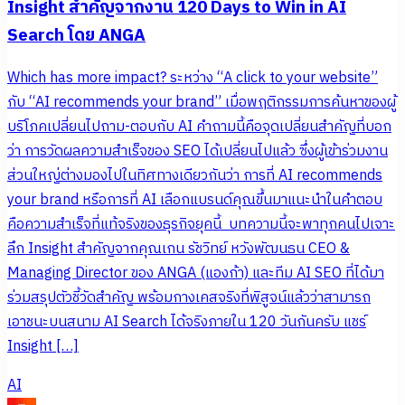
Insight สำคัญจากงาน 120 Days to Win in AI
Search โดย ANGA
Which has more impact? ระหว่าง “A click to your website”
กับ “AI recommends your brand” เมื่อพฤติกรรมการค้นหาของผู้
บริโภคเปลี่ยนไปถาม-ตอบกับ AI คำถามนี้คือจุดเปลี่ยนสำคัญที่บอก
ว่า การวัดผลความสำเร็จของ SEO ได้เปลี่ยนไปแล้ว ซึ่งผู้เข้าร่วมงาน
ส่วนใหญ่ต่างมองไปในทิศทางเดียวกันว่า การที่ AI recommends
your brand หรือการที่ AI เลือกแบรนด์คุณขึ้นมาแนะนำในคำตอบ
คือความสำเร็จที่แท้จริงของธุรกิจยุคนี้ บทความนี้จะพาทุกคนไปเจาะ
ลึก Insight สำคัญจากคุณเกน รัชวิทย์ หวังพัฒนธน CEO &
Managing Director ของ ANGA (แองก้า) และทีม AI SEO ที่ได้มา
ร่วมสรุปตัวชี้วัดสำคัญ พร้อมกางเคสจริงที่พิสูจน์แล้วว่าสามารถ
เอาชนะบนสนาม AI Search ได้จริงภายใน 120 วันกันครับ แชร์
Insight […]
AI