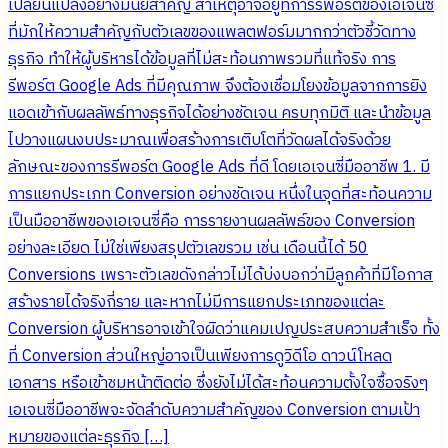
เปลี่ยนแปลงอย่างมีนัยสำคัญ สาเหตุอาจอยู่ที่การรีพอร์ตของเอเจนซี่
ที่มักให้ความสำคัญกับตัวเลขของแพลตฟอร์มมากกว่าตัวชี้วัดทาง
ธุรกิจ ทำให้ผู้บริหารได้ข้อมูลที่ไม่สะท้อนภาพรวมที่แท้จริง การ
รีพอร์ต Google Ads ที่มีคุณภาพ จึงต้องเชื่อมโยงข้อมูลจากการยิง
แอดเข้ากับผลลัพธ์ทางธุรกิจได้อย่างชัดเจน ครบทุกมิติ และนำข้อมูล
ไปวางแผนงบประมาณเพื่อสร้างการเติบโตที่วัดผลได้จริงด้วย
ลักษณะของการรีพอร์ต Google Ads ที่ดี โดยเอเจนซี่มืออาชีพ 1. มี
การแยกประเภท Conversion อย่างชัดเจน หนึ่งในจุดที่สะท้อนความ
เป็นมืออาชีพของเอเจนซี่คือ การรายงานผลลัพธ์ของ Conversion
อย่างละเอียด ไม่ใช่เพียงสรุปตัวเลขรวม เช่น เดือนนี้ได้ 50
Conversions เพราะตัวเลขดังกล่าวไม่ได้บ่งบอกว่ามีลูกค้าที่มีโอกาส
สร้างรายได้จริงกี่ราย และหากไม่มีการแยกประเภทของแต่ละ
Conversion ผู้บริหารอาจเข้าใจผิดว่าแคมเปญประสบความสำเร็จ ทั้ง
ที่ Conversion ส่วนใหญ่อาจเป็นเพียงการดูวิดีโอ ดาวน์โหลด
เอกสาร หรือเข้าชมหน้าติดต่อ ซึ่งยังไม่ได้สะท้อนความตั้งใจซื้อจริงๆ
เอเจนซี่มืออาชีพจะจัดลำดับความสำคัญของ Conversion ตามเป้า
หมายของแต่ละธุรกิจ […]