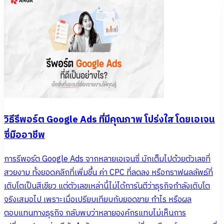
วิธีรีพอร์ต Google Ads ที่มีคุณภาพ โปร่งใส โดยเอเจน
ซี่มืออาชีพ
การรีพอร์ต Google Ads จากหลายเอเจนซี่ มักเต็มไปด้วยตัวเลขที่
สวยงาม ทั้งยอดคลิกที่เพิ่มขึ้น ค่า CPC ที่ลดลง หรือกราฟผลลัพธ์ที่
เติบโตเป็นสีเขียว แต่ตัวเลขเหล่านี้ไม่ได้การันตีว่าธุรกิจกำลังเติบโต
จริงเสมอไป เพราะเมื่อเปรียบเทียบกับยอดขาย กำไร หรือผล
ตอบแทนทางธุรกิจ กลับพบว่าหลายองค์กรแทบไม่เห็นการ