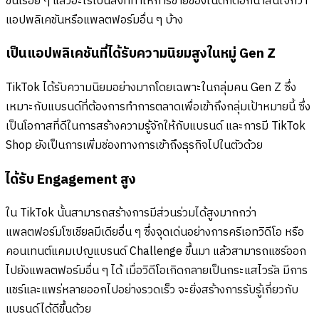
ขึ้นเรื่อย ๆ แล้วอะไรเป็นสิ่งที่ทำให้การขายของในติ๊กต่อกน่าสนใจกว่า
แอปพลิเคชันหรือแพลตฟอร์มอื่น ๆ บ้าง
เป็นแอปพลิเคชันที่ได้รับความนิยมสูงในหมู่ Gen Z
TikTok ได้รับความนิยมอย่างมากโดยเฉพาะในกลุ่มคน Gen Z ซึ่ง
เหมาะกับแบรนด์ที่ต้องการทำการตลาดเพื่อเข้าถึงกลุ่มเป้าหมายนี้ ซึ่ง
เป็นโอกาสที่ดีในการสร้างความรู้จักให้กับแบรนด์ และการมี TikTok
Shop ยังเป็นการเพิ่มช่องทางการเข้าถึงธุรกิจไปในตัวด้วย
ได้รับ Engagement สูง
ใน TikTok นั้นสามารถสร้างการมีส่วนร่วมได้สูงมากกว่า
แพลตฟอร์มโซเชียลมีเดียอื่น ๆ ซึ่งจุดเด่นอย่างการครีเอทวิดีโอ หรือ
คอนเทนต์แคมเปญแบรนด์ Challenge ขึ้นมา แล้วสามารถแชร์ออก
ไปยังแพลตฟอร์มอื่น ๆ ได้ เมื่อวิดีโอเกิดกลายเป็นกระแสไวรัล มีการ
แชร์และแพร่หลายออกไปอย่างรวดเร็ว จะยิ่งสร้างการรับรู้เกี่ยวกับ
แบรนด์ได้ดีขึ้นด้วย