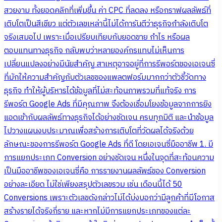
สวยงาม ทั้งยอดคลิกที่เพิ่มขึ้น ค่า CPC ที่ลดลง หรือกราฟผลลัพธ์ที่
เติบโตเป็นสีเขียว แต่ตัวเลขเหล่านี้ไม่ได้การันตีว่าธุรกิจกำลังเติบโต
จริงเสมอไป เพราะเมื่อเปรียบเทียบกับยอดขาย กำไร หรือผล
ตอบแทนทางธุรกิจ กลับพบว่าหลายองค์กรแทบไม่เห็นการ
เปลี่ยนแปลงอย่างมีนัยสำคัญ สาเหตุอาจอยู่ที่การรีพอร์ตของเอเจนซี่
ที่มักให้ความสำคัญกับตัวเลขของแพลตฟอร์มมากกว่าตัวชี้วัดทาง
ธุรกิจ ทำให้ผู้บริหารได้ข้อมูลที่ไม่สะท้อนภาพรวมที่แท้จริง การ
รีพอร์ต Google Ads ที่มีคุณภาพ จึงต้องเชื่อมโยงข้อมูลจากการยิง
แอดเข้ากับผลลัพธ์ทางธุรกิจได้อย่างชัดเจน ครบทุกมิติ และนำข้อมูล
ไปวางแผนงบประมาณเพื่อสร้างการเติบโตที่วัดผลได้จริงด้วย
ลักษณะของการรีพอร์ต Google Ads ที่ดี โดยเอเจนซี่มืออาชีพ 1. มี
การแยกประเภท Conversion อย่างชัดเจน หนึ่งในจุดที่สะท้อนความ
เป็นมืออาชีพของเอเจนซี่คือ การรายงานผลลัพธ์ของ Conversion
อย่างละเอียด ไม่ใช่เพียงสรุปตัวเลขรวม เช่น เดือนนี้ได้ 50
Conversions เพราะตัวเลขดังกล่าวไม่ได้บ่งบอกว่ามีลูกค้าที่มีโอกาส
สร้างรายได้จริงกี่ราย และหากไม่มีการแยกประเภทของแต่ละ