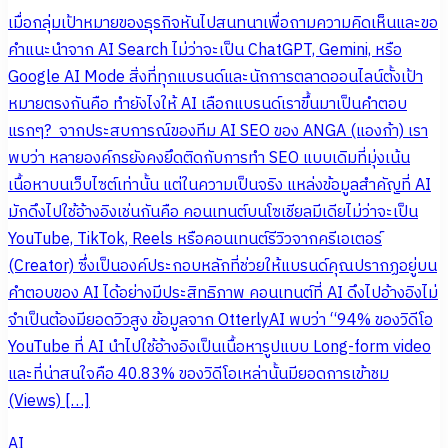
เมื่อกลุ่มเป้าหมายของธุรกิจหันไปสนทนาเพื่อถามความคิดเห็นและขอ
คำแนะนำจาก AI Search ไม่ว่าจะเป็น ChatGPT, Gemini, หรือ
Google AI Mode สิ่งที่ทุกแบรนด์และนักการตลาดออนไลน์ตั้งเป้า
หมายตรงกันคือ ทำยังไงให้ AI เลือกแบรนด์เราขึ้นมาเป็นคำตอบ
แรกๆ? จากประสบการณ์ของทีม AI SEO ของ ANGA (แองก้า) เรา
พบว่า หลายองค์กรยังคงยึดติดกับการทำ SEO แบบเดิมที่มุ่งเน้น
เนื้อหาบนเว็บไซต์เท่านั้น แต่ในความเป็นจริง แหล่งข้อมูลสำคัญที่ AI
มักดึงไปใช้อ้างอิงเช่นกันคือ คอนเทนต์บนโซเชียลมีเดียไม่ว่าจะเป็น
YouTube, TikTok, Reels หรือคอนเทนต์รีวิวจากครีเอเตอร์
(Creator) ซึ่งเป็นองค์ประกอบหลักที่ช่วยให้แบรนด์คุณปรากฏอยู่บน
คำตอบของ AI ได้อย่างมีประสิทธิภาพ คอนเทนต์ที่ AI ดึงไปอ้างอิงไม่
จำเป็นต้องมียอดวิวสูง ข้อมูลจาก OtterlyAI พบว่า “94% ของวิดีโอ
YouTube ที่ AI นำไปใช้อ้างอิงเป็นเนื้อหารูปแบบ Long-form video
และที่น่าสนใจคือ 40.83% ของวิดีโอเหล่านั้นมียอดการเข้าชม
(Views) […]
AI