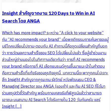
Insight สำคัญจากงาน 120 Days to Win in AI
Search โดย ANGA
Which has more impact? ระหว่าง “A click to your website”
กับ “AI recommends your brand” เมื่อพฤติกรรมการค้นหาของผู้
บริโภคเปลี่ยนไปถาม-ตอบกับ AI คำถามนี้คือจุดเปลี่ยนสำคัญที่บอก
ว่า การวัดผลความสำเร็จของ SEO ได้เปลี่ยนไปแล้ว ซึ่งผู้เข้าร่วมงาน
ส่วนใหญ่ต่างมองไปในทิศทางเดียวกันว่า การที่ AI recommends
your brand หรือการที่ AI เลือกแบรนด์คุณขึ้นมาแนะนำในคำตอบ
คือความสำเร็จที่แท้จริงของธุรกิจยุคนี้ บทความนี้จะพาทุกคนไปเจาะ
ลึก Insight สำคัญจากคุณเกน รัชวิทย์ หวังพัฒนธน CEO &
Managing Director ของ ANGA (แองก้า) และทีม AI SEO ที่ได้มา
ร่วมสรุปตัวชี้วัดสำคัญ พร้อมกางเคสจริงที่พิสูจน์แล้วว่าสามารถ
เอาชนะบนสนาม AI Search ได้จริงภายใน 120 วันกันครับ แชร์
Insight […]