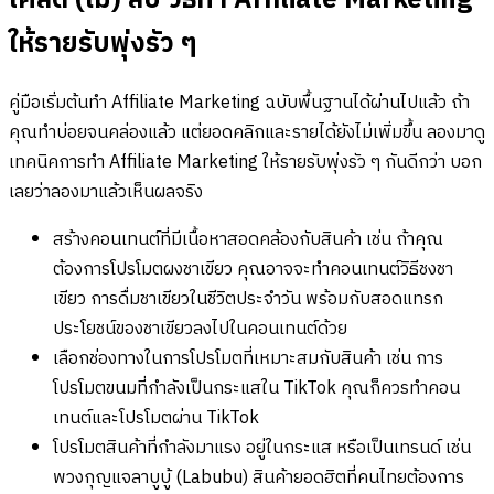
เคล็ด (ไม่) ลับ วิธีทำ Affiliate Marketing
ให้รายรับพุ่งรัว ๆ
คู่มือเริ่มต้นทำ Affiliate Marketing ฉบับพื้นฐานได้ผ่านไปแล้ว ถ้า
คุณทำบ่อยจนคล่องแล้ว แต่ยอดคลิกและรายได้ยังไม่เพิ่มขึ้น ลองมาดู
เทคนิคการทำ Affiliate Marketing ให้รายรับพุ่งรัว ๆ กันดีกว่า บอก
เลยว่าลองมาแล้วเห็นผลจริง
สร้างคอนเทนต์ที่มีเนื้อหาสอดคล้องกับสินค้า เช่น ถ้าคุณ
ต้องการโปรโมตผงชาเขียว คุณอาจจะทำคอนเทนต์วิธีชงชา
เขียว การดื่มชาเขียวในชีวิตประจำวัน พร้อมกับสอดแทรก
ประโยชน์ของชาเขียวลงไปในคอนเทนต์ด้วย
เลือกช่องทางในการโปรโมตที่เหมาะสมกับสินค้า เช่น การ
โปรโมตขนมที่กำลังเป็นกระแสใน TikTok คุณก็ควรทำคอน
เทนต์และโปรโมตผ่าน TikTok
โปรโมตสินค้าที่กำลังมาแรง อยู่ในกระแส หรือเป็นเทรนด์ เช่น
พวงกุญแจลาบูบู้ (Labubu) สินค้ายอดฮิตที่คนไทยต้องการ