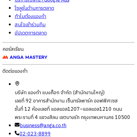
บริการโฆษณา Google Ads
โซลูชั่นด้านการตลาด
ทำไมต้องแองก้า
สนใจเข้าร่วมทีม
อัปเดตการตลาด
คอร์สเรียน
ติดต่อแองก้า
บริษัท แองก้า แบงค็อก จำกัด (สำนักงานใหญ่)
เลขที่ 92 อาคารสำนักงาน เซ็นทรัลพาร์ค ออฟฟิศเซส
ชั้นที่ 12 ห้องเลขที่ แอลแอล1207–แอลแอล1210 ถนน
พระรามที่ 4 แขวงสีลม เขตบางรัก กรุงเทพมหานคร 10500
business@anga.co.th
02-023-8899