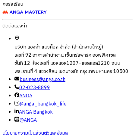
คอร์สเรียน
ติดต่อแองก้า
บริษัท แองก้า แบงค็อก จำกัด (สำนักงานใหญ่)
เลขที่ 92 อาคารสำนักงาน เซ็นทรัลพาร์ค ออฟฟิศเซส
ชั้นที่ 12 ห้องเลขที่ แอลแอล1207–แอลแอล1210 ถนน
พระรามที่ 4 แขวงสีลม เขตบางรัก กรุงเทพมหานคร 10500
business@anga.co.th
02-023-8899
ANGA
@anga_bangkok_life
ANGA Bangkok
@ANGA
นโยบายความเป็นส่วนตัวและข้อมูล