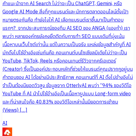
คำแนะนำจาก AI Search ไม่ว่าจะเป็น ChatGPT, Gemini, หรือ
Google AI Mode สิ่งที่ทุกแบรนด์และนักการตลาดออนไลน์ตั้งเป้า
หมายตรงกันคือ ทำยังไงให้ AI เลือกแบรนด์เราขึ้นมาเป็นคำตอบ
แรกๆ? จากประสบการณ์ของทีม AI SEO ของ ANGA (แองก้า) เรา
พบว่า หลายองค์กรยังคงยึดติดกับการทำ SEO แบบเดิมที่มุ่งเน้น
เนื้อหาบนเว็บไซต์เท่านั้น แต่ในความเป็นจริง แหล่งข้อมูลสำคัญที่ AI
มักดึงไปใช้อ้างอิงเช่นกันคือ คอนเทนต์บนโซเชียลมีเดียไม่ว่าจะเป็น
YouTube, TikTok, Reels หรือคอนเทนต์รีวิวจากครีเอเตอร์
(Creator) ซึ่งเป็นองค์ประกอบหลักที่ช่วยให้แบรนด์คุณปรากฏอยู่บน
คำตอบของ AI ได้อย่างมีประสิทธิภาพ คอนเทนต์ที่ AI ดึงไปอ้างอิงไม่
จำเป็นต้องมียอดวิวสูง ข้อมูลจาก OtterlyAI พบว่า “94% ของวิดีโอ
YouTube ที่ AI นำไปใช้อ้างอิงเป็นเนื้อหารูปแบบ Long-form video
และที่น่าสนใจคือ 40.83% ของวิดีโอเหล่านั้นมียอดการเข้าชม
(Views) […]
AI