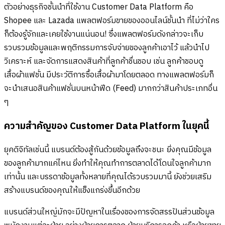
ตัวอย่างธุรกิจชั้นนำที่ใช้งาน Customer Data Platform คือ
Shopee และ Lazada แพลตฟอร์มขายของออนไลน์ชั้นนำ ที่ไม่ว่าใคร
ก็ต้องรู้จักและเคยใช้งานแน่นอน! ซึ่งแพลตฟอร์มดังกล่าวจะเก็บ
รวบรวมข้อมูลและพฤติกรรมการจับจ่ายของลูกค้าเอาไว้ แล้วนำไป
วิเคราะห์ และจัดการแสดงสินค้าที่ลูกค้าชื่นชอบ เช่น ลูกค้าชอบดู
เสื้อผ้าแฟชั่น มีประวัติการซื้อเสื้อผ้ามาโดยตลอด ทางแพลตฟอร์มก็
จะนำเสนอสินค้าแฟชั่นบนหน้าฟีด (Feed) มากกว่าสินค้าประเภทอื่น
ๆ
ความสำคัญของ Customer Data Platform ในยุคนี้
ยุคดิจิทัลเช่นนี้ แบรนด์ต้องสู้กันด้วยข้อมูลถึงจะชนะ ยิ่งคุณมีข้อมูล
ของลูกค้ามากแค่ไหน ยิ่งทำให้คุณทำการตลาดได้โดนใจลูกค้ามาก
เท่านั้น และบรรดาข้อมูลทั้งหลายที่คุณได้รวบรวมมานี้ ยังช่วยเสริม
สร้างแบรนด์ของคุณให้แข็งแกร่งขึ้นอีกด้วย
แบรนด์ส่วนใหญ่มักจะมีปัญหาในเรื่องของการจัดสรรปันส่วนข้อมูล