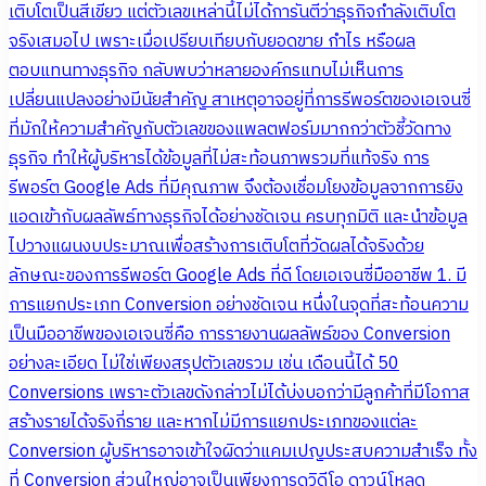
เติบโตเป็นสีเขียว แต่ตัวเลขเหล่านี้ไม่ได้การันตีว่าธุรกิจกำลังเติบโต
จริงเสมอไป เพราะเมื่อเปรียบเทียบกับยอดขาย กำไร หรือผล
ตอบแทนทางธุรกิจ กลับพบว่าหลายองค์กรแทบไม่เห็นการ
เปลี่ยนแปลงอย่างมีนัยสำคัญ สาเหตุอาจอยู่ที่การรีพอร์ตของเอเจนซี่
ที่มักให้ความสำคัญกับตัวเลขของแพลตฟอร์มมากกว่าตัวชี้วัดทาง
ธุรกิจ ทำให้ผู้บริหารได้ข้อมูลที่ไม่สะท้อนภาพรวมที่แท้จริง การ
รีพอร์ต Google Ads ที่มีคุณภาพ จึงต้องเชื่อมโยงข้อมูลจากการยิง
แอดเข้ากับผลลัพธ์ทางธุรกิจได้อย่างชัดเจน ครบทุกมิติ และนำข้อมูล
ไปวางแผนงบประมาณเพื่อสร้างการเติบโตที่วัดผลได้จริงด้วย
ลักษณะของการรีพอร์ต Google Ads ที่ดี โดยเอเจนซี่มืออาชีพ 1. มี
การแยกประเภท Conversion อย่างชัดเจน หนึ่งในจุดที่สะท้อนความ
เป็นมืออาชีพของเอเจนซี่คือ การรายงานผลลัพธ์ของ Conversion
อย่างละเอียด ไม่ใช่เพียงสรุปตัวเลขรวม เช่น เดือนนี้ได้ 50
Conversions เพราะตัวเลขดังกล่าวไม่ได้บ่งบอกว่ามีลูกค้าที่มีโอกาส
สร้างรายได้จริงกี่ราย และหากไม่มีการแยกประเภทของแต่ละ
Conversion ผู้บริหารอาจเข้าใจผิดว่าแคมเปญประสบความสำเร็จ ทั้ง
ที่ Conversion ส่วนใหญ่อาจเป็นเพียงการดูวิดีโอ ดาวน์โหลด