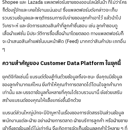
Shopee และ Lazada แพลตฟอร์มขายของออนไลน์ชั้นนำ ที่ไม่ว่าใคร
ก็ต้องรู้จักและเคยใช้งานแน่นอน! ซึ่งแพลตฟอร์มดังกล่าวจะเก็บ
รวบรวมข้อมูลและพฤติกรรมการจับจ่ายของลูกค้าเอาไว้ แล้วนำไป
วิเคราะห์ และจัดการแสดงสินค้าที่ลูกค้าชื่นชอบ เช่น ลูกค้าชอบดู
เสื้อผ้าแฟชั่น มีประวัติการซื้อเสื้อผ้ามาโดยตลอด ทางแพลตฟอร์มก็
จะนำเสนอสินค้าแฟชั่นบนหน้าฟีด (Feed) มากกว่าสินค้าประเภทอื่น
ๆ
ความสำคัญของ Customer Data Platform ในยุคนี้
ยุคดิจิทัลเช่นนี้ แบรนด์ต้องสู้กันด้วยข้อมูลถึงจะชนะ ยิ่งคุณมีข้อมูล
ของลูกค้ามากแค่ไหน ยิ่งทำให้คุณทำการตลาดได้โดนใจลูกค้ามาก
เท่านั้น และบรรดาข้อมูลทั้งหลายที่คุณได้รวบรวมมานี้ ยังช่วยเสริม
สร้างแบรนด์ของคุณให้แข็งแกร่งขึ้นอีกด้วย
แบรนด์ส่วนใหญ่มักจะมีปัญหาในเรื่องของการจัดสรรปันส่วนข้อมูล
พนักงานแต่ละฝ่าย อย่างฝ่ายการตลาด ฝ่ายบริการลูกค้า หรือฝ่ายขาย
เข้าถึงชุดข้อมูลได้ไม่เท่ากัน จึงเกิดการจัดเก็บข้อมูลลูกค้าไว้หลาย ๆ ที่