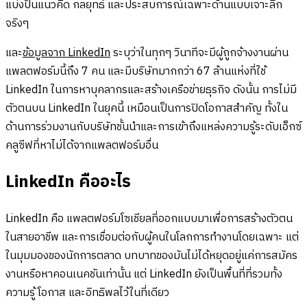
แบ่งปันแนวคิด กลยุทธ์ และประสบการณ์เฉพาะด้านแบบเจาะลึก
จริงๆ
และ
ข้อมูลจาก LinkedIn
ระบุว่าในทุกๆ วินาทีจะมีผู้ถูกจ้างงานผ่าน
แพลตฟอร์มนี้ถึง 7 คน และมีบริษัทมากกว่า 67 ล้านแห่งที่ใช้
LinkedIn ในการหาบุคลากรและสร้างเครือข่ายธุรกิจ ดังนั้น การไม่มี
ตัวตนบน LinkedIn ในยุคนี้ เหมือนเป็นการปิดโอกาสสำคัญ ทั้งใน
ด้านการร่วมงานกับบริษัทชั้นนำและการเข้าถึงแหล่งความรู้ระดับเอ็กซ์
คลูซีฟที่หาไม่ได้จากแพลตฟอร์มอื่น
LinkedIn คืออะไร
LinkedIn คือ แพลตฟอร์มโซเชียลที่ออกแบบมาเพื่อการสร้างตัวตน
ในสายอาชีพ และการเชื่อมต่อกับผู้คนในโลกการทำงานโดยเฉพาะ แต่
ในมุมมองของนักการตลาด บทบาทของมันไม่ได้หยุดอยู่แค่การสมัคร
งานหรือหาคอนเนคชันเท่านั้น แต่ LinkedIn ยังเป็นพื้นที่ที่รวมทั้ง
ความรู้ โอกาส และอิทธิพลไว้ในที่เดียว