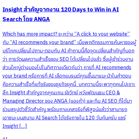
Insight สำคัญจากงาน 120 Days to Win in AI
Search โดย ANGA
Which has more impact? ระหว่าง “A click to your website”
กับ “AI recommends your brand” เมื่อพฤติกรรมการค้นหาของผู้
บริโภคเปลี่ยนไปถาม-ตอบกับ AI คำถามนี้คือจุดเปลี่ยนสำคัญที่บอก
ว่า การวัดผลความสำเร็จของ SEO ได้เปลี่ยนไปแล้ว ซึ่งผู้เข้าร่วมงาน
ส่วนใหญ่ต่างมองไปในทิศทางเดียวกันว่า การที่ AI recommends
your brand หรือการที่ AI เลือกแบรนด์คุณขึ้นมาแนะนำในคำตอบ
คือความสำเร็จที่แท้จริงของธุรกิจยุคนี้ บทความนี้จะพาทุกคนไปเจาะ
ลึก Insight สำคัญจากคุณเกน รัชวิทย์ หวังพัฒนธน CEO &
Managing Director ของ ANGA (แองก้า) และทีม AI SEO ที่ได้มา
ร่วมสรุปตัวชี้วัดสำคัญ พร้อมกางเคสจริงที่พิสูจน์แล้วว่าสามารถ
เอาชนะบนสนาม AI Search ได้จริงภายใน 120 วันกันครับ แชร์
Insight […]