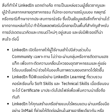
สิ่งที่ทำให้ LinkedIn แตกต่างคือ การเป็นแหล่งรวมผู้เชี่ยวชาญและ
ผู้นำในหลากหลายอุตสาหกรรม ที่มักจะออกมาแชร์มุมมอง กลยุทธ์
หรือกรณีศึกษาจากประสบการณ์จริง ซึ่งเป็นข้อมูลเชิงลึกที่หาอ่านได้
ยากจากแหล่งทั่วไป ทำให้แพลตฟอร์มนี้กลายเป็นพื้นที่สำคัญสำหรับ
การอัปเดตแนวคิดและเทรนด์ใหม่ๆ อยู่เสมอ และยังมีฟีเจอร์ที่น่า
สนใจ ดังนี้
LinkedIn เปิดโอกาสให้ผู้ใช้งานเข้าไปมีส่วนร่วมใน
Community เฉพาะทาง ไม่ว่าจะผ่านกลุ่มหรือการติดตามแฮช
แท็ก เพื่อเกาะติดความเคลื่อนไหวของอุตสาหกรรมและคู่แข่ง
ได้แบบเรียลไทม์ ช่วยให้มองเห็นภาพรวมของตลาดได้ชัดขึ้น
LinkedIn ก็มีฟีเจอร์อย่าง LinkedIn Learning ที่รวบรวม
คอร์สเรียนทั้ง Soft Skills และ Technical Skills เมื่อเรียนจบ
จะได้ Certificate มาประดับโปรไฟล์เพื่อเพิ่มความน่าเชื่อถือ
ทันที
LinkedIn ให้คุณสร้างเครือข่ายแบบไร้พรมแดน ผ่านเครื่องมือ
อย่าง InMail ที่ช่วยให้ติดต่อผู้คนในสายอาชีพเดียวกัน หรือ