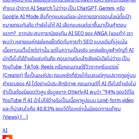
เมื่อกลุ่มเป้าหมายของธุรกิจหันไปสนทนาเพื่อถามความคิดเห็นและขอ
คำแนะนำจาก AI Search ไม่ว่าจะเป็น ChatGPT, Gemini, หรือ
Google AI Mode สิ่งที่ทุกแบรนด์และนักการตลาดออนไลน์ตั้งเป้า
หมายตรงกันคือ ทำยังไงให้ AI เลือกแบรนด์เราขึ้นมาเป็นคำตอบ
แรกๆ? จากประสบการณ์ของทีม AI SEO ของ ANGA (แองก้า) เรา
พบว่า หลายองค์กรยังคงยึดติดกับการทำ SEO แบบเดิมที่มุ่งเน้น
เนื้อหาบนเว็บไซต์เท่านั้น แต่ในความเป็นจริง แหล่งข้อมูลสำคัญที่ AI
มักดึงไปใช้อ้างอิงเช่นกันคือ คอนเทนต์บนโซเชียลมีเดียไม่ว่าจะเป็น
YouTube, TikTok, Reels หรือคอนเทนต์รีวิวจากครีเอเตอร์
(Creator) ซึ่งเป็นองค์ประกอบหลักที่ช่วยให้แบรนด์คุณปรากฏอยู่บน
คำตอบของ AI ได้อย่างมีประสิทธิภาพ คอนเทนต์ที่ AI ดึงไปอ้างอิงไม่
จำเป็นต้องมียอดวิวสูง ข้อมูลจาก OtterlyAI พบว่า “94% ของวิดีโอ
YouTube ที่ AI นำไปใช้อ้างอิงเป็นเนื้อหารูปแบบ Long-form video
และที่น่าสนใจคือ 40.83% ของวิดีโอเหล่านั้นมียอดการเข้าชม
(Views) […]
AI