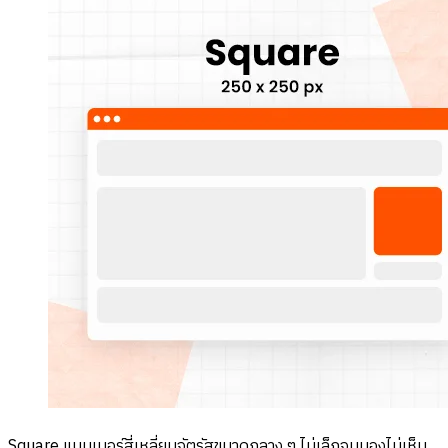
Square แบนเนอร์สี่เหลี่ยมจัตุรัสขนาดกลาง ๆ ไม่เล็กจนมองไม่เห็น