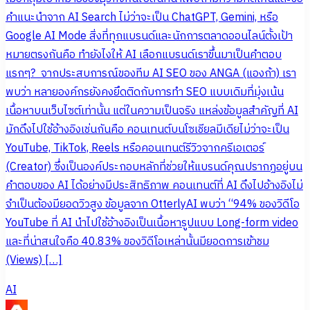
คำแนะนำจาก AI Search ไม่ว่าจะเป็น ChatGPT, Gemini, หรือ
Google AI Mode สิ่งที่ทุกแบรนด์และนักการตลาดออนไลน์ตั้งเป้า
หมายตรงกันคือ ทำยังไงให้ AI เลือกแบรนด์เราขึ้นมาเป็นคำตอบ
แรกๆ? จากประสบการณ์ของทีม AI SEO ของ ANGA (แองก้า) เรา
พบว่า หลายองค์กรยังคงยึดติดกับการทำ SEO แบบเดิมที่มุ่งเน้น
เนื้อหาบนเว็บไซต์เท่านั้น แต่ในความเป็นจริง แหล่งข้อมูลสำคัญที่ AI
มักดึงไปใช้อ้างอิงเช่นกันคือ คอนเทนต์บนโซเชียลมีเดียไม่ว่าจะเป็น
YouTube, TikTok, Reels หรือคอนเทนต์รีวิวจากครีเอเตอร์
(Creator) ซึ่งเป็นองค์ประกอบหลักที่ช่วยให้แบรนด์คุณปรากฏอยู่บน
คำตอบของ AI ได้อย่างมีประสิทธิภาพ คอนเทนต์ที่ AI ดึงไปอ้างอิงไม่
จำเป็นต้องมียอดวิวสูง ข้อมูลจาก OtterlyAI พบว่า “94% ของวิดีโอ
YouTube ที่ AI นำไปใช้อ้างอิงเป็นเนื้อหารูปแบบ Long-form video
และที่น่าสนใจคือ 40.83% ของวิดีโอเหล่านั้นมียอดการเข้าชม
(Views) […]
AI