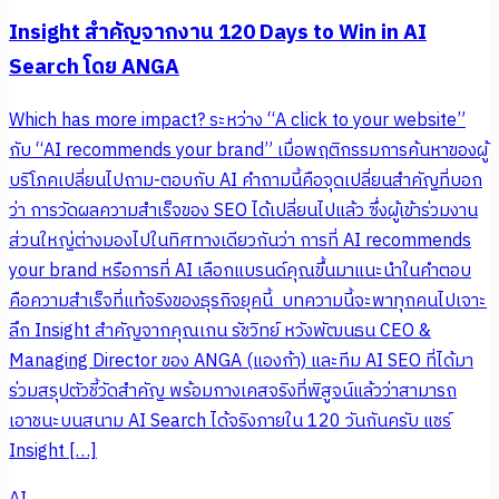
Insight สำคัญจากงาน 120 Days to Win in AI
Search โดย ANGA
Which has more impact? ระหว่าง “A click to your website”
กับ “AI recommends your brand” เมื่อพฤติกรรมการค้นหาของผู้
บริโภคเปลี่ยนไปถาม-ตอบกับ AI คำถามนี้คือจุดเปลี่ยนสำคัญที่บอก
ว่า การวัดผลความสำเร็จของ SEO ได้เปลี่ยนไปแล้ว ซึ่งผู้เข้าร่วมงาน
ส่วนใหญ่ต่างมองไปในทิศทางเดียวกันว่า การที่ AI recommends
your brand หรือการที่ AI เลือกแบรนด์คุณขึ้นมาแนะนำในคำตอบ
คือความสำเร็จที่แท้จริงของธุรกิจยุคนี้ บทความนี้จะพาทุกคนไปเจาะ
ลึก Insight สำคัญจากคุณเกน รัชวิทย์ หวังพัฒนธน CEO &
Managing Director ของ ANGA (แองก้า) และทีม AI SEO ที่ได้มา
ร่วมสรุปตัวชี้วัดสำคัญ พร้อมกางเคสจริงที่พิสูจน์แล้วว่าสามารถ
เอาชนะบนสนาม AI Search ได้จริงภายใน 120 วันกันครับ แชร์
Insight […]