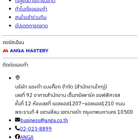
โซลูชั่นด้านการตลาด
ทำไมต้องแองก้า
สนใจเข้าร่วมทีม
อัปเดตการตลาด
คอร์สเรียน
ติดต่อแองก้า
บริษัท แองก้า แบงค็อก จำกัด (สำนักงานใหญ่)
เลขที่ 92 อาคารสำนักงาน เซ็นทรัลพาร์ค ออฟฟิศเซส
ชั้นที่ 12 ห้องเลขที่ แอลแอล1207–แอลแอล1210 ถนน
พระรามที่ 4 แขวงสีลม เขตบางรัก กรุงเทพมหานคร 10500
business@anga.co.th
02-023-8899
ANGA