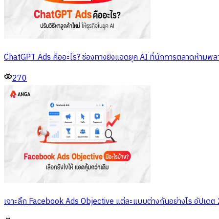
ChatGPT Ads คืออะไร? ช่องทางยิงแอดยุค AI ที่นักการตลาดห้ามพล
270
เจาะลึก Facebook Ads Objective แต่ละแบบต่างกันอย่างไร อัปเด