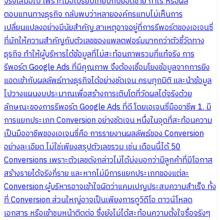
จริงเสมอไป เพราะเมื่อเปรียบเทียบกับยอดขาย กำไร หรือผล
ตอบแทนทางธุรกิจ กลับพบว่าหลายองค์กรแทบไม่เห็นการ
เปลี่ยนแปลงอย่างมีนัยสำคัญ สาเหตุอาจอยู่ที่การรีพอร์ตของเอเจนซี่
ที่มักให้ความสำคัญกับตัวเลขของแพลตฟอร์มมากกว่าตัวชี้วัดทาง
ธุรกิจ ทำให้ผู้บริหารได้ข้อมูลที่ไม่สะท้อนภาพรวมที่แท้จริง การ
รีพอร์ต Google Ads ที่มีคุณภาพ จึงต้องเชื่อมโยงข้อมูลจากการยิง
แอดเข้ากับผลลัพธ์ทางธุรกิจได้อย่างชัดเจน ครบทุกมิติ และนำข้อมูล
ไปวางแผนงบประมาณเพื่อสร้างการเติบโตที่วัดผลได้จริงด้วย
ลักษณะของการรีพอร์ต Google Ads ที่ดี โดยเอเจนซี่มืออาชีพ 1. มี
การแยกประเภท Conversion อย่างชัดเจน หนึ่งในจุดที่สะท้อนความ
เป็นมืออาชีพของเอเจนซี่คือ การรายงานผลลัพธ์ของ Conversion
อย่างละเอียด ไม่ใช่เพียงสรุปตัวเลขรวม เช่น เดือนนี้ได้ 50
Conversions เพราะตัวเลขดังกล่าวไม่ได้บ่งบอกว่ามีลูกค้าที่มีโอกาส
สร้างรายได้จริงกี่ราย และหากไม่มีการแยกประเภทของแต่ละ
Conversion ผู้บริหารอาจเข้าใจผิดว่าแคมเปญประสบความสำเร็จ ทั้ง
ที่ Conversion ส่วนใหญ่อาจเป็นเพียงการดูวิดีโอ ดาวน์โหลด
เอกสาร หรือเข้าชมหน้าติดต่อ ซึ่งยังไม่ได้สะท้อนความตั้งใจซื้อจริงๆ