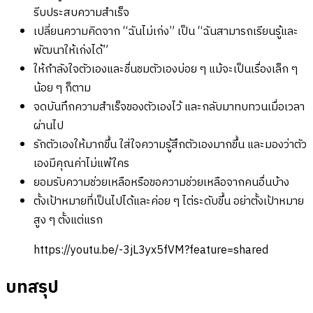
รีบประสบความสำเร็จ
เปลี่ยนความคิดจาก “ฉันไม่เก่ง” เป็น “ฉันสามารถเรียนรู้และ
พัฒนาให้เก่งได้”
ให้กำลังใจตัวเองและชื่นชมตัวเองบ่อย ๆ แม้จะเป็นเรื่องเล็ก ๆ
น้อย ๆ ก็ตาม
จดบันทึกความสำเร็จของตัวเองไว้ และกลับมาทบทวนเมื่อเวลา
ผ่านไป
รักตัวเองให้มากขึ้น ใส่ใจความรู้สึกตัวเองมากขึ้น และมองว่าตัว
เองมีคุณค่าไม่แพ้ใคร
ยอมรับความช่วยเหลือหรือขอความช่วยเหลือจากคนอื่นบ้าง
ตั้งเป้าหมายที่เป็นไปได้และค่อย ๆ ไต่ระดับขึ้น อย่าตั้งเป้าหมาย
สูง ๆ ตั้งแต่แรก
https://youtu.be/-3jL3yx5fVM?feature=shared
บทสรุป