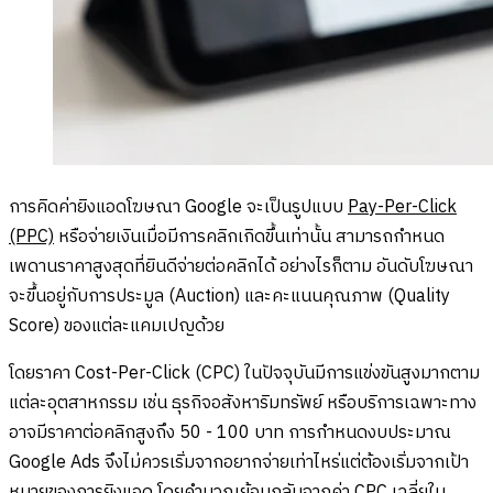
การคิดค่ายิงแอดโฆษณา Google จะเป็นรูปแบบ
Pay-Per-Click
(PPC)
หรือจ่ายเงินเมื่อมีการคลิกเกิดขึ้นเท่านั้น สามารถกำหนด
เพดานราคาสูงสุดที่ยินดีจ่ายต่อคลิกได้ อย่างไรก็ตาม อันดับโฆษณา
จะขึ้นอยู่กับการประมูล (Auction) และคะแนนคุณภาพ (Quality
Score) ของแต่ละแคมเปญด้วย
โดยราคา Cost-Per-Click (CPC) ในปัจจุบันมีการแข่งขันสูงมากตาม
แต่ละอุตสาหกรรม เช่น ธุรกิจอสังหาริมทรัพย์ หรือบริการเฉพาะทาง
อาจมีราคาต่อคลิกสูงถึง 50 - 100 บาท การกำหนดงบประมาณ
Google Ads จึงไม่ควรเริ่มจากอยากจ่ายเท่าไหร่แต่ต้องเริ่มจากเป้า
หมายของการยิงแอด โดยคำนวณย้อนกลับจากค่า CPC เฉลี่ยใน