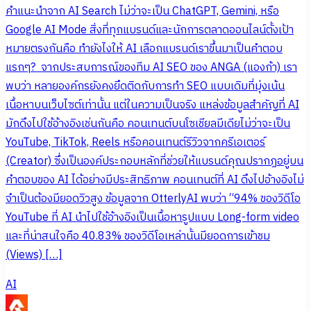
คำแนะนำจาก AI Search ไม่ว่าจะเป็น ChatGPT, Gemini, หรือ
Google AI Mode สิ่งที่ทุกแบรนด์และนักการตลาดออนไลน์ตั้งเป้า
หมายตรงกันคือ ทำยังไงให้ AI เลือกแบรนด์เราขึ้นมาเป็นคำตอบ
แรกๆ? จากประสบการณ์ของทีม AI SEO ของ ANGA (แองก้า) เรา
พบว่า หลายองค์กรยังคงยึดติดกับการทำ SEO แบบเดิมที่มุ่งเน้น
เนื้อหาบนเว็บไซต์เท่านั้น แต่ในความเป็นจริง แหล่งข้อมูลสำคัญที่ AI
มักดึงไปใช้อ้างอิงเช่นกันคือ คอนเทนต์บนโซเชียลมีเดียไม่ว่าจะเป็น
YouTube, TikTok, Reels หรือคอนเทนต์รีวิวจากครีเอเตอร์
(Creator) ซึ่งเป็นองค์ประกอบหลักที่ช่วยให้แบรนด์คุณปรากฏอยู่บน
คำตอบของ AI ได้อย่างมีประสิทธิภาพ คอนเทนต์ที่ AI ดึงไปอ้างอิงไม่
จำเป็นต้องมียอดวิวสูง ข้อมูลจาก OtterlyAI พบว่า “94% ของวิดีโอ
YouTube ที่ AI นำไปใช้อ้างอิงเป็นเนื้อหารูปแบบ Long-form video
และที่น่าสนใจคือ 40.83% ของวิดีโอเหล่านั้นมียอดการเข้าชม
(Views) […]
AI