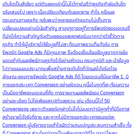
เติบโตเป็นสีเขียว แต่ตัวเลขเหล่านี้ไม่ได้การันตีว่าธุรกิจกำลังเติบโต
จริงเสมอไป เพราะเมื่อเปรียบเทียบกับยอดขาย กำไร หรือผล
ตอบแทนทางธุรกิจ กลับพบว่าหลายองค์กรแทบไม่เห็นการ
เปลี่ยนแปลงอย่างมีนัยสำคัญ สาเหตุอาจอยู่ที่การรีพอร์ตของเอเจนซี่
ที่มักให้ความสำคัญกับตัวเลขของแพลตฟอร์มมากกว่าตัวชี้วัดทาง
ธุรกิจ ทำให้ผู้บริหารได้ข้อมูลที่ไม่สะท้อนภาพรวมที่แท้จริง การ
รีพอร์ต Google Ads ที่มีคุณภาพ จึงต้องเชื่อมโยงข้อมูลจากการยิง
แอดเข้ากับผลลัพธ์ทางธุรกิจได้อย่างชัดเจน ครบทุกมิติ และนำข้อมูล
ไปวางแผนงบประมาณเพื่อสร้างการเติบโตที่วัดผลได้จริงด้วย
ลักษณะของการรีพอร์ต Google Ads ที่ดี โดยเอเจนซี่มืออาชีพ 1. มี
การแยกประเภท Conversion อย่างชัดเจน หนึ่งในจุดที่สะท้อนความ
เป็นมืออาชีพของเอเจนซี่คือ การรายงานผลลัพธ์ของ Conversion
อย่างละเอียด ไม่ใช่เพียงสรุปตัวเลขรวม เช่น เดือนนี้ได้ 50
Conversions เพราะตัวเลขดังกล่าวไม่ได้บ่งบอกว่ามีลูกค้าที่มีโอกาส
สร้างรายได้จริงกี่ราย และหากไม่มีการแยกประเภทของแต่ละ
Conversion ผู้บริหารอาจเข้าใจผิดว่าแคมเปญประสบความสำเร็จ ทั้ง
ที่ Conversion ส่วนใหญ่อาจเป็นเพียงการดูวิดีโอ ดาวน์โหลด