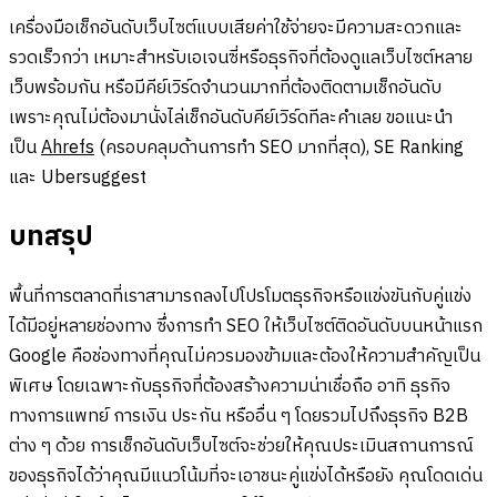
เครื่องมือเช็กอันดับเว็บไซต์แบบเสียค่าใช้จ่ายจะมีความสะดวกและ
รวดเร็วกว่า เหมาะสำหรับเอเจนซี่หรือธุรกิจที่ต้องดูแลเว็บไซต์หลาย
เว็บพร้อมกัน หรือมีคีย์เวิร์ดจำนวนมากที่ต้องติดตามเช็กอันดับ
เพราะคุณไม่ต้องมานั่งไล่เช็กอันดับคีย์เวิร์ดทีละคำเลย ขอแนะนำ
เป็น
Ahrefs
(ครอบคลุมด้านการทำ SEO มากที่สุด), SE Ranking
และ Ubersuggest
บทสรุป
พื้นที่การตลาดที่เราสามารถลงไปโปรโมตธุรกิจหรือแข่งขันกับคู่แข่ง
ได้มีอยู่หลายช่องทาง ซึ่งการทำ SEO ให้เว็บไซต์ติดอันดับบนหน้าแรก
Google คือช่องทางที่คุณไม่ควรมองข้ามและต้องให้ความสำคัญเป็น
พิเศษ โดยเฉพาะกับธุรกิจที่ต้องสร้างความน่าเชื่อถือ อาทิ ธุรกิจ
ทางการแพทย์ การเงิน ประกัน หรืออื่น ๆ โดยรวมไปถึงธุรกิจ B2B
ต่าง ๆ ด้วย การเช็กอันดับเว็บไซต์จะช่วยให้คุณประเมินสถานการณ์
ของธุรกิจได้ว่าคุณมีแนวโน้มที่จะเอาชนะคู่แข่งได้หรือยัง คุณโดดเด่น