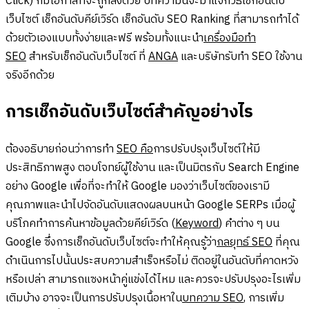
Click) ก็มีโอกาสที่จะถูกลงด้วย บทความนี้จะมาแจกวิธีเช็กอันดับ
เว็บไซต์ เช็กอันดับคีย์เวิร์ด เช็กอันดับ SEO Ranking ที่สามารถทำได้
ด้วยตัวเองแบบทั้งง่ายและฟรี พร้อมทั้งแนะนำ
เครื่องมือทำ
SEO
สำหรับเช็กอันดับเว็บไซต์ ที่
ANGA
และบริษัทรับทำ SEO ใช้งาน
จริงอีกด้วย
การเช็กอันดับเว็บไซต์สำคัญอย่างไร
ต้องอธิบายก่อนว่าการทำ
SEO คือ
การปรับปรุงเว็บไซต์ให้มี
ประสิทธิภาพสูง ตอบโจทย์ผู้ใช้งาน และเป็นมิตรกับ Search Engine
อย่าง Google เพื่อที่จะทำให้ Google มองว่าเว็บไซต์ของเรามี
คุณภาพและนำไปจัดอันดับแสดงผลบนหน้า Google SERPs เมื่อผู้
บริโภคทำการค้นหาข้อมูลด้วยคีย์เวิร์ด (
Keyword
) คำต่าง ๆ บน
Google ซึ่งการเช็กอันดับเว็บไซต์จะทำให้คุณรู้ว่า
กลยุทธ์ SEO
ที่คุณ
ดำเนินการไปนั้นประสบความสำเร็จหรือไม่ ติดอยู่ในอันดับที่คาดหวัง
หรือเปล่า สามารถแซงหน้าคู่แข่งได้ไหม และควรจะปรับปรุงอะไรเพิ่ม
เติมบ้าง อาจจะเป็นการปรับปรุงเนื้อหาใน
บทความ SEO
, การเพิ่ม