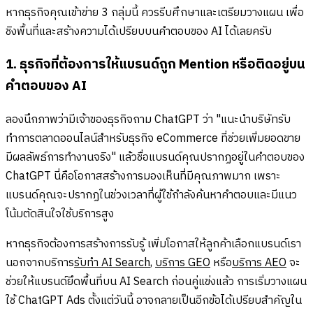
หากธุรกิจคุณเข้าข่าย 3 กลุ่มนี้ ควรรีบศึกษาและเตรียมวางแผน เพื่อ
ชิงพื้นที่และสร้างความได้เปรียบบนคำตอบของ AI ได้เลยครับ
1. ธุรกิจที่ต้องการให้แบรนด์ถูก Mention หรือติดอยู่บน
คำตอบของ AI
ลองนึกภาพว่ามีเจ้าของธุรกิจถาม ChatGPT ว่า "แนะนำบริษัทรับ
ทำการตลาดออนไลน์สำหรับธุรกิจ eCommerce ที่ช่วยเพิ่มยอดขาย
มีผลลัพธ์การทำงานจริง" แล้วชื่อแบรนด์คุณปรากฏอยู่ในคำตอบของ
ChatGPT นี่คือโอกาสสร้างการมองเห็นที่มีคุณภาพมาก เพราะ
แบรนด์คุณจะปรากฏในช่วงเวลาที่ผู้ใช้กำลังค้นหาคำตอบและมีแนว
โน้มตัดสินใจใช้บริการสูง
หากธุรกิจต้องการสร้างการรับรู้ เพิ่มโอกาสให้ลูกค้าเลือกแบรนด์เรา
นอกจากบริการ
รับทำ AI Search
,
บริการ GEO
หรือ
บริการ AEO
จะ
ช่วยให้แบรนด์ยึดพื้นที่บน AI Search ก่อนคู่แข่งแล้ว การเริ่มวางแผน
ใช้ ChatGPT Ads ตั้งแต่วันนี้ อาจกลายเป็นอีกข้อได้เปรียบสำคัญใน