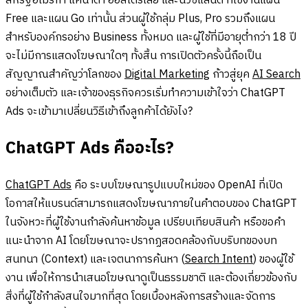
สหรัฐอเมริกา แคนาดา ออสเตรเลีย และนิวซีแลนด์ ที่ใช้งานแผน
Free และแผน Go เท่านั้น ส่วนผู้ใช้กลุ่ม Plus, Pro รวมถึงแผน
สำหรับองค์กรอย่าง Business ทั้งหมด และผู้ใช้ที่มีอายุต่ำกว่า 18 ปี
จะไม่มีการแสดงโฆษณาใดๆ ทั้งสิ้น การเปิดตัวครั้งนี้ถือเป็น
สัญญาณสำคัญว่าโลกของ
Digital Marketing
ก้าวสู่ยุค
AI Search
อย่างเต็มตัว และเจ้าของธุรกิจควรเริ่มทำความเข้าใจว่า ChatGPT
Ads จะเข้ามาเปลี่ยนวิธีเข้าถึงลูกค้าได้ยังไง?
ChatGPT Ads คืออะไร?
ChatGPT Ads
คือ ระบบโฆษณารูปแบบใหม่ของ OpenAI ที่เปิด
โอกาสให้แบรนด์สามารถแสดงโฆษณาภายในคำตอบของ ChatGPT
ในจังหวะที่ผู้ใช้งานกำลังค้นหาข้อมูล เปรียบเทียบสินค้า หรือขอคำ
แนะนำจาก AI โดยโฆษณาจะปรากฏสอดคล้องกับบริบทของบท
สนทนา (Context) และเจตนาการค้นหา (
Search Intent
) ของผู้ใช้
งาน เพื่อให้การนำเสนอโฆษณาดูเป็นธรรมชาติ และต้องเกี่ยวข้องกับ
สิ่งที่ผู้ใช้กำลังสนใจมากที่สุด โดยเบื้องหลังการสร้างและจัดการ