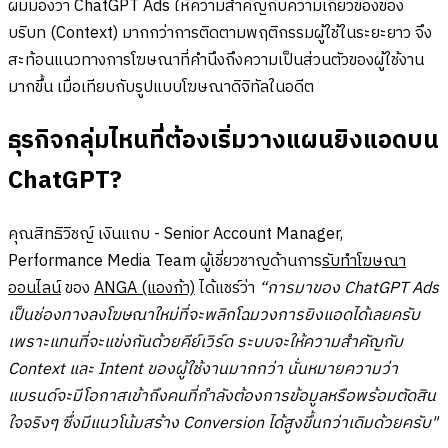
ผมมองว่า ChatGPT Ads ให้ความสำคัญกับความเกี่ยวข้องของ
บริบท (Context) มากกว่าการติดตามพฤติกรรมผู้ใช้ในระยะยาว จึง
สะท้อนแนวทางการโฆษณาที่คำนึงถึงความเป็นส่วนตัวของผู้ใช้งาน
มากขึ้น เมื่อเทียบกับรูปแบบโฆษณาดิจิทัลในอดีต
ธุรกิจกลุ่มไหนที่ต้องเริ่มวางแผนยิงแอดบน
ChatGPT?
คุณสิทธิวิชญ์ เงินแถบ - Senior Account Manager,
Performance Media Team ผู้เชี่ยวชาญด้านการ
รับทำโฆษณา
ออนไลน์
ของ
ANGA (แองก้า)
ได้แชร์ว่า
“การมาของ ChatGPT Ads
เป็นช่องทางลงโฆษณาใหม่ที่จะพลิกโฉมวงการยิงแอดได้เลยครับ
เพราะแทนที่จะแข่งกันด้วยคีย์เวิร์ด ระบบจะให้ความสำคัญกับ
Context และ Intent ของผู้ใช้งานมากกว่า นั่นหมายความว่า
แบรนด์จะมีโอกาสเข้าถึงคนที่กำลังต้องการข้อมูลหรือพร้อมตัดสิน
ใจจริงๆ ซึ่งมีแนวโน้มสร้าง Conversion ได้สูงขึ้นกว่าเดิมด้วยครับ"