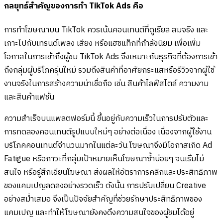
กลยุทธ์สำคัญของการทำ TikTok Ads คือ
การทำโฆษณาบน TikTok ควรเน้นคอนเทนต์ที่ดูเรียล สมจริง และ
เกาะไปกับเทรนด์เพลง เสียง หรือแฮชแท็กที่กำลังนิยม เพื่อเพิ่ม
โอกาสในการเข้าถึงผู้ชม TikTok Ads จึงเหมาะกับธุรกิจที่ต้องการเข้า
ถึงกลุ่มผู้บริโภครุ่นใหม่ รวมถึงสินค้าที่อาศัยกระแสหรือรีวิวจากผู้ใช้
งานจริงในการสร้างความน่าเชื่อถือ เช่น สินค้าไลฟ์สไตล์ ความงาม
และสินค้าแฟชั่น
ความสำเร็จบนแพลตฟอร์มนี้ ขึ้นอยู่กับความเร็วในการปรับตัวและ
การทดลองคอนเทนต์รูปแบบใหม่ๆ อย่างต่อเนื่อง เนื่องจากผู้ใช้งาน
บริโภคคอนเทนต์จำนวนมากในแต่ละวัน โฆษณาจึงมีโอกาสเกิด Ad
Fatigue หรือภาวะที่กลุ่มเป้าหมายเห็นโฆษณาซ้ำบ่อยๆ จนเริ่มไม่
สนใจ หรือรู้สึกเอียนโฆษณา ส่งผลให้อัตราการคลิกและประสิทธิภาพ
ของแคมเปญลดลงอย่างรวดเร็ว ดังนั้น การปรับเปลี่ยน Creative
อย่างสม่ำเสมอ จึงเป็นปัจจัยสำคัญที่ช่วยรักษาประสิทธิภาพของ
แคมเปญ และทำให้โฆษณายังคงดึงความสนใจของผู้ชมได้อยู่